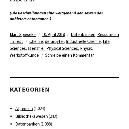
(Die Beschreibungen sind weitgehend den Texten des
Anbieters entnommen.)
Autor
Veröffentlicht
Kategorien
Marc Spieseke
10. April 2018
Datenbanken
,
Ressourcen
Schlagwörter
am
im Test
Chemie
,
de Gruyter
,
Industrielle Chemie
,
Life
Sciences
,
lizenzfrei
,
Physical Sciences
,
Physik
,
zu
Werkstoffkunde
Schreibe einen Kommentar
De-
Gruyter-
Datenbanken
zu
KATEGORIEN
Physical
Sciences
im
Allgemein
(1.024)
Test
Bibliothekswesen
(243)
Datenbanken
(1.088)