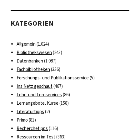
freie
rechtswissenschaftliche
und
KATEGORIEN
politologische
Datenbanken
Allgemein
(1.024)
Bibliothekswesen
(243)
Datenbanken
(1.087)
Fachbibliotheken
(336)
Forschungs- und Publikationsservice
(5)
Ins Netz geschaut
(467)
Lehr- und Lernservices
(86)
Lernangebote, Kurse
(158)
Literaturtipps
(2)
Primo
(81)
Recherchetipps
(116)
Ressourcen im Test
(363)