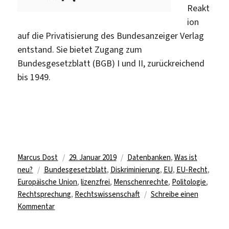
Reakt
ion
auf die Privatisierung des Bundesanzeiger Verlag
entstand. Sie bietet Zugang zum
Bundesgesetzblatt (BGB) I und II, zurückreichend
bis 1949.
Autor
Veröffentlicht
Kategorien
Marcus Dost
29. Januar 2019
Datenbanken
,
Was ist
Schlagwörter
am
neu?
Bundesgesetzblatt
,
Diskriminierung
,
EU
,
EU-Recht
,
Europäische Union
,
lizenzfrei
,
Menschenrechte
,
Politologie
,
Rechtsprechung
,
Rechtswissenschaft
Schreibe einen
zu
Kommentar
Neue