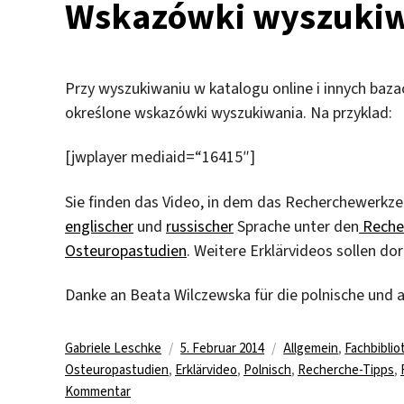
Wskazówki wyszukiw
Wörterbuch
Przy wyszukiwaniu w katalogu online i innych bazach
określone wskazówki wyszukiwania. Na przyklad:
[jwplayer mediaid=“16415″]
Sie finden das Video, in dem das Recherchewerkzeu
englischer
und
russischer
Sprache unter den
Reche
Osteuropastudien
. Weitere Erklärvideos sollen dor
Danke an Beata Wilczewska für die polnische und a
Autor
Veröffentlicht
Kategorien
Gabriele Leschke
5. Februar 2014
Allgemein
,
Fachbibli
am
Osteuropastudien
,
Erklärvideo
,
Polnisch
,
Recherche-Tipps
,
zu
Kommentar