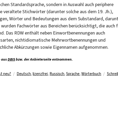
ischen Standardsprache, sondern in Auswahl auch periphere
e veraltete Stichwörter (darunter solche aus dem 19. Jh.),
gen, Wörter und Bedeutungen aus dem Substandard, darunt
urden Fachwörter aus Bereichen berücksichtigt, die auch f
ind. Das RDW enthält neben Einwortbenennungen auch
nsarten, nichtidiomatische Mehrwortbenennungen und
äuchliche Abkürzungen sowie Eigennamen aufgenommen.
e aus
DBIS
bzw. der Anbieterseite entnommen.
Schlagwörter
st neu?
Deutsch
,
lizenzfrei
,
Russisch
,
Sprache
,
Wörterbuch
Schrei