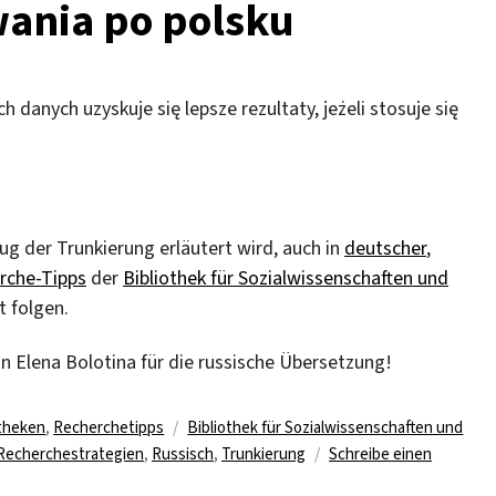
ania po polsku
 danych uzyskuje się lepsze rezultaty, jeżeli stosuje się
g der Trunkierung erläutert wird, auch in
deutscher
,
rche-Tipps
der
Bibliothek für Sozialwissenschaften und
t folgen.
n Elena Bolotina für die russische Übersetzung!
Schlagwörter
otheken
,
Recherchetipps
Bibliothek für Sozialwissenschaften und
Recherchestrategien
,
Russisch
,
Trunkierung
Schreibe einen