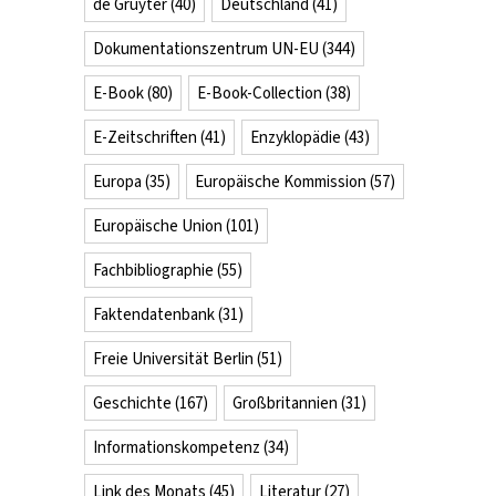
de Gruyter
(40)
Deutschland
(41)
Dokumentationszentrum UN-EU
(344)
E-Book
(80)
E-Book-Collection
(38)
E-Zeitschriften
(41)
Enzyklopädie
(43)
Europa
(35)
Europäische Kommission
(57)
Europäische Union
(101)
Fachbibliographie
(55)
Faktendatenbank
(31)
Freie Universität Berlin
(51)
Geschichte
(167)
Großbritannien
(31)
Informationskompetenz
(34)
Link des Monats
(45)
Literatur
(27)