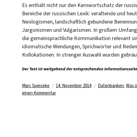
Es enthält nicht nur den Kernwortschatz der russ
Bereiche der russischen Lexik: veraltende und heut
Neologismen, landschaftlich gebundene Benennun
Jargonismen und Vulgarismen. In großem Umfang w
die gemeinsprachliche Kommunikation relevant s
idiomatische Wendungen, Sprichwörter und Rede
Kollokationen. In strenger Auswahl wurden gebr
Der Text ist weitgehend der entsprechenden Informationsseit
Autor
Veröffentlicht
Kategorien
Marc Spieseke
14. November 2014
Datenbanken
,
Was i
zu
am
einen Kommentar
Kostenfreier
Zugriff
auf
das
Russisch-
Deutsche