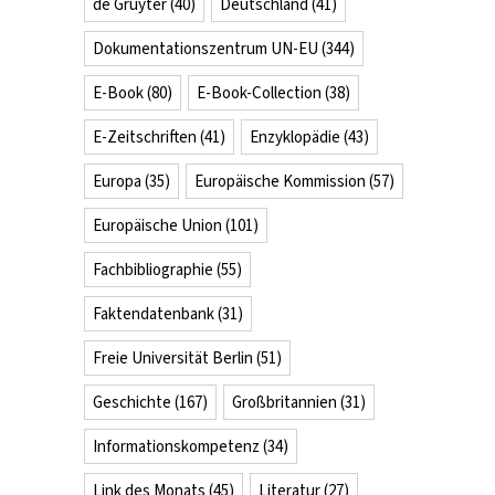
de Gruyter
(40)
Deutschland
(41)
Dokumentationszentrum UN-EU
(344)
E-Book
(80)
E-Book-Collection
(38)
E-Zeitschriften
(41)
Enzyklopädie
(43)
Europa
(35)
Europäische Kommission
(57)
Europäische Union
(101)
Fachbibliographie
(55)
Faktendatenbank
(31)
Freie Universität Berlin
(51)
Geschichte
(167)
Großbritannien
(31)
Informationskompetenz
(34)
Link des Monats
(45)
Literatur
(27)