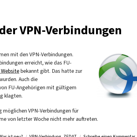
 der VPN-Verbindungen
emen mit den VPN-Verbindungen.
bindungen erreicht, wie das FU-
r Website
bekannt gibt. Das hatte zur
wurden. Auch die
n von FU-Angehörigen mit gültigem
g klagten.
tig möglichen VPN-Verbindungen für
eme von letzter Woche nicht mehr auftreten.
Schlagwörter
z
Was ist neu?
VPN-Verbindung
,
ZEDAT
Schreibe einen Kommentar