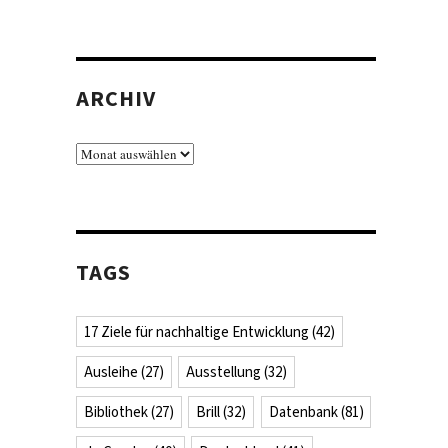
ZEDAT
rhöht
nzahl
ARCHIV
er
VPN-
erbindungen
Archiv
TAGS
17 Ziele für nachhaltige Entwicklung
(42)
Ausleihe
(27)
Ausstellung
(32)
Bibliothek
(27)
Brill
(32)
Datenbank
(81)