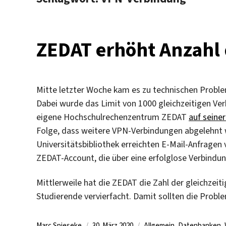
ZEDAT erhöht Anzahl
Mitte letzter Woche kam es zu technischen Probl
Dabei wurde das Limit von 1000 gleichzeitigen Ver
eigene Hochschulrechenzentrum ZEDAT
auf seine
Folge, dass weitere VPN-Verbindungen abgelehnt 
Universitätsbibliothek erreichten E-Mail-Anfrage
ZEDAT-Account, die über eine erfolglose Verbindun
Mittlerweile hat die ZEDAT die Zahl der gleichzei
Studierende vervierfacht. Damit sollten die Probl
Autor
Veröffentlicht
Kategorien
Marc Spieseke
30. März 2020
Allgemein
,
Datenbanken
,