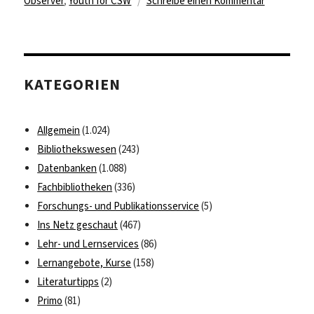
zu
Observer
,
Youth for CSW
Schreibe einen Kommentar
Bewirb
Dich:
64.
Sitzung
KATEGORIEN
der
UN-
Frauenrec
Allgemein
(1.024)
in
Bibliothekswesen
(243)
New
Datenbanken
(1.088)
York
Fachbibliotheken
(336)
Forschungs- und Publikationsservice
(5)
Ins Netz geschaut
(467)
Lehr- und Lernservices
(86)
Lernangebote, Kurse
(158)
Literaturtipps
(2)
Primo
(81)