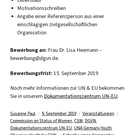
Motivationsschreiben
Angabe einer Referenzperson aus einer
einschlägigen zivilgesellschaftlichen
Organisation
Bewerbung an:
Frau Dr. Lisa Heemann –
bewerbung@dgvn.de.
Bewerbungsfrist:
15. September 2019
Noch mehr Informationen zur UN & EU bekommen
Sie in unserem
Dokumentationszentrum UN-EU
.
Autor
Veröffentlicht
Kategorien
Schlagw
Susanne Paul
9. September 2019
Veranstaltungen
am
Commission on Status of Women
,
CSW
,
DGVN
,
Dokumentationszentrum UN-EU
,
UNA Germany Youth