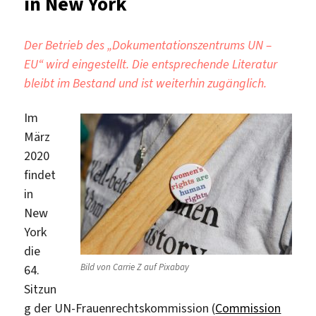
in New York
Der Betrieb des „Dokumentationszentrums UN –
EU“ wird eingestellt. Die entsprechende Literatur
bleibt im Bestand und ist weiterhin zugänglich.
Im
März
2020
findet
in
New
York
die
Bild von Carrie Z auf Pixabay
64.
Sitzun
g der UN-Frauenrechtskommission (
Commission