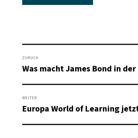
Beitragsnavigation
ZURÜCK
Was macht James Bond in der 
Vorheriger
Beitrag:
WEITER
Europa World of Learning jetzt
Nächster
Beitrag: