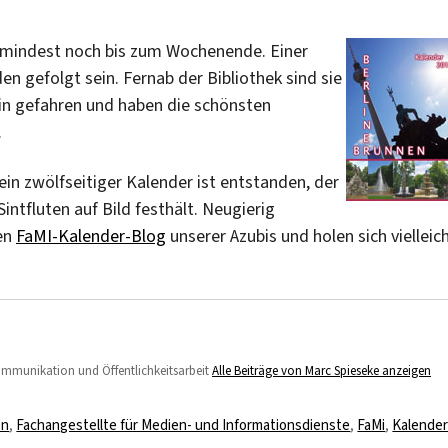
umindest noch bis zum Wochenende. Einer
n gefolgt sein. Fernab der Bibliothek sind sie
lin gefahren und haben die schönsten
.
ein zwölfseitiger Kalender ist entstanden, der
intfluten auf Bild festhält. Neugierig
en
FaMI-Kalender-Blog
unserer Azubis und holen sich vielleic
Kommunikation und Öffentlichkeitsarbeit
Alle Beiträge von Marc Spieseke anzeigen
en
,
Fachangestellte für Medien- und Informationsdienste
,
FaMi
,
Kalende