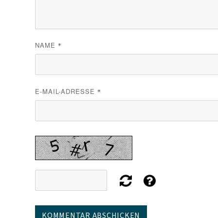
NAME
*
E-MAIL-ADRESSE
*