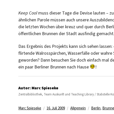
Keep Cool
muss dieser Tage die Devise lauten – z
ähnlichen Parole müssen auch unsere Auszubildende
die letzten Wochen über kreuz und quer durch Ber
öffentlichen Brunnen der Stadt ausfindig gemacht
Das Ergebnis des Projekts kann sich sehen lassen: 
flirtende Walrosspärchen, Wasserfälle oder wahre S
geworden? Dann besuchen Sie doch einfach mal d
ein paar Berliner Brunnen nach Hause
!
Autor:
Marc Spieseke
Zentralbibliothek, Team Auskunft und Teaching Library / Stabstelle 
Autor
Veröffentlicht
Kategorien
Schlagwörter
Marc Spieseke
16. Juli 2009
Allgemein
Berlin
,
Brunn
am