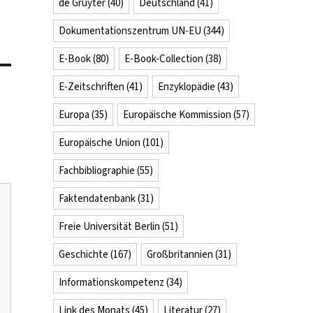
de Gruyter
(40)
Deutschland
(41)
Dokumentationszentrum UN-EU
(344)
E-Book
(80)
E-Book-Collection
(38)
E-Zeitschriften
(41)
Enzyklopädie
(43)
Europa
(35)
Europäische Kommission
(57)
Europäische Union
(101)
Fachbibliographie
(55)
Faktendatenbank
(31)
Freie Universität Berlin
(51)
Geschichte
(167)
Großbritannien
(31)
Informationskompetenz
(34)
Link des Monats
(45)
Literatur
(27)