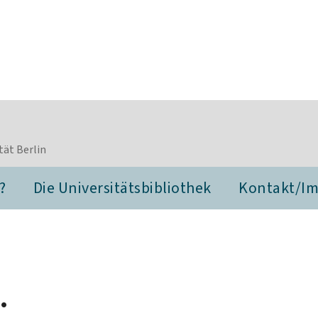
tät Berlin
?
Die Universitätsbibliothek
Kontakt/I
.