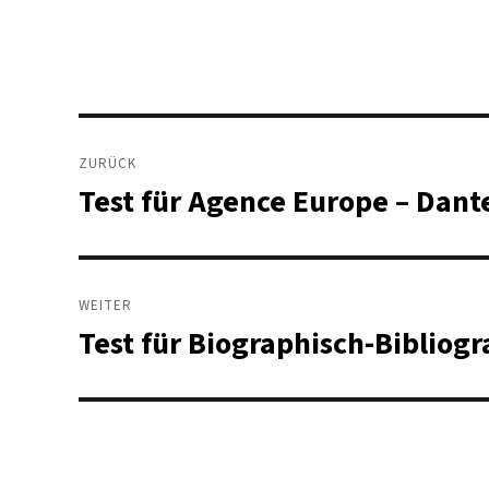
Beitragsnavigation
ZURÜCK
Test für Agence Europe – Dan
Vorheriger
Beitrag:
WEITER
Test für Biographisch-Bibliog
Nächster
Beitrag: