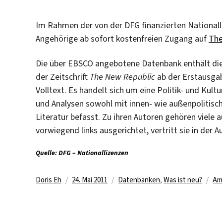
Im Rahmen der von der DFG finanzierten Nationa
Angehörige ab sofort kostenfreien Zugang auf
The
Die über EBSCO angebotene Datenbank enthält di
der Zeitschrift
The New Republic
ab der Erstausgab
Volltext. Es handelt sich um eine Politik- und Kult
und Analysen sowohl mit innen- wie außenpolitisc
Literatur befasst. Zu ihren Autoren gehören viele a
vorwiegend links ausgerichtet, vertritt sie in der 
Quelle: DFG – Nationallizenzen
Autor
Veröffentlicht
Kategorien
Sc
Doris Eh
24. Mai 2011
Datenbanken
,
Was ist neu?
Am
am