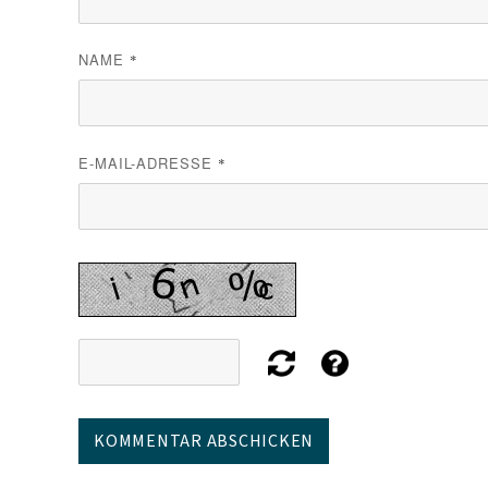
NAME
*
E-MAIL-ADRESSE
*