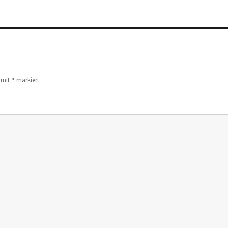
*
d mit
markiert