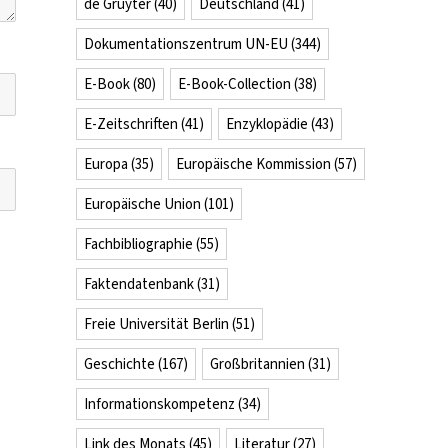
de Gruyter
(40)
Deutschland
(41)
Dokumentationszentrum UN-EU
(344)
E-Book
(80)
E-Book-Collection
(38)
E-Zeitschriften
(41)
Enzyklopädie
(43)
Europa
(35)
Europäische Kommission
(57)
Europäische Union
(101)
Fachbibliographie
(55)
Faktendatenbank
(31)
Freie Universität Berlin
(51)
Geschichte
(167)
Großbritannien
(31)
Informationskompetenz
(34)
Link des Monats
(45)
Literatur
(27)