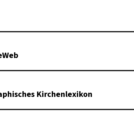
teWeb
raphisches Kirchenlexikon