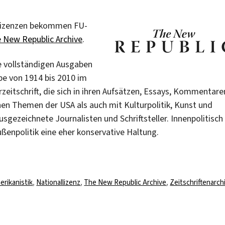
llizenzen bekommen FU-
 New Republic Archive
.
e vollständigen Ausgaben
e von 1914 bis 2010 im
urzeitschrift, die sich in ihren Aufsätzen, Essays, Kommentare
hen Themen der USA als auch mit Kulturpolitik, Kunst und
usgezeichnete Journalisten und Schriftsteller. Innenpolitisch
Außenpolitik eine eher konservative Haltung.
hlagwörter
erikanistik
,
Nationallizenz
,
The New Republic Archive
,
Zeitschriftenarch