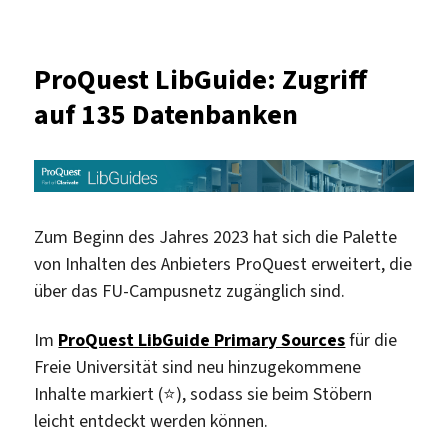
ProQuest
LibGuide:
Zugriff
ProQuest LibGuide: Zugriff
auf
auf 135 Datenbanken
150
Datenbanken
Zum Beginn des Jahres 2023 hat sich die Palette
von Inhalten des Anbieters ProQuest erweitert, die
über das FU-Campusnetz zugänglich sind.
Im
ProQuest LibGuide Primary Sources
für die
Freie Universität sind neu hinzugekommene
Inhalte markiert (⭐), sodass sie beim Stöbern
leicht entdeckt werden können.