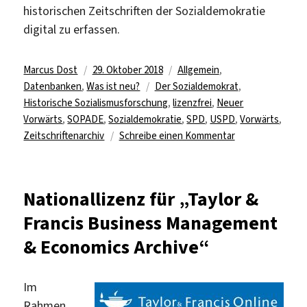
historischen Zeitschriften der Sozialdemokratie
digital zu erfassen.
Autor
Veröffentlicht
Kategorien
Marcus Dost
29. Oktober 2018
Allgemein
,
am
Schlagwörter
Datenbanken
,
Was ist neu?
Der Sozialdemokrat
,
Historische Sozialismusforschung
,
lizenzfrei
,
Neuer
Vorwärts
,
SOPADE
,
Sozialdemokratie
,
SPD
,
USPD
,
Vorwärts
,
zu
Zeitschriftenarchiv
Schreibe einen Kommentar
Freier
Zugriff
auf
Nationallizenz für „Taylor &
„Historische
Francis Business Management
Presse
der
& Economics Archive“
deutschen
Sozialdemokrati
online“
Im
Rahmen