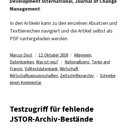
Development International
,
Journal of Change
Management
.
In den Artikeln kann zu den einzelnen Absätzen und
Textbereichen navigiert und die Artikel selbst als
PDF runtergeladen werden.
Autor
Veröffentlicht
Kategorien
Marcus Dost
12. Oktober 2018
Allgemein
,
am
Schlagwörter
Datenbanken
,
Was ist neu?
Nationallizenz
,
Taylor and
Francis
,
Volltextdatenbank
,
Wirtschaft
,
Wirtschaftswissenschaften
,
Zeitschriftenarchiv
Schreibe
zu
einen Kommentar
Nationallizenz
für
„Taylor
Testzugriff für fehlende
&
JSTOR-Archiv-Bestände
Francis
Business