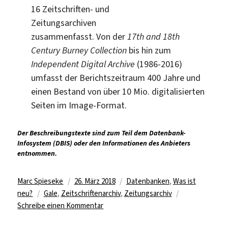
16 Zeitschriften- und
Zeitungsarchiven
zusammenfasst. Von der
17th and 18th
Century Burney Collection
bis hin zum
Independent Digital Archive
(1986-2016)
umfasst der Berichtszeitraum 400 Jahre und
einen Bestand von über 10 Mio. digitalisierten
Seiten im Image-Format.
Der Beschreibungstexte sind zum Teil dem Datenbank-
Infosystem (DBIS) oder den Informationen des Anbieters
entnommen.
Autor
Veröffentlicht
Kategorien
Marc Spieseke
26. März 2018
Datenbanken
,
Was ist
Schlagwörter
am
neu?
Gale
,
Zeitschriftenarchiv
,
Zeitungsarchiv
zu
Schreibe einen Kommentar
Neue