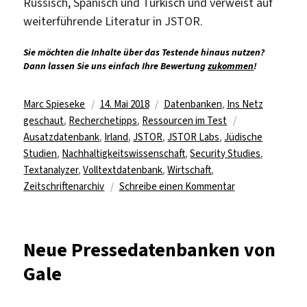
Russisch, Spanisch und Türkisch und verweist auf
weiterführende Literatur in JSTOR.
Sie möchten die Inhalte über das Testende hinaus nutzen?
Dann lassen Sie uns einfach Ihre Bewertung
zukommen
!
Autor
Veröffentlicht
Kategorien
Marc Spieseke
14. Mai 2018
Datenbanken
,
Ins Netz
am
Schlagwörter
geschaut
,
Recherchetipps
,
Ressourcen im Test
Ausatzdatenbank
,
Irland
,
JSTOR
,
JSTOR Labs
,
Jüdische
Studien
,
Nachhaltigkeitswissenschaft
,
Security Studies
,
Textanalyzer
,
Volltextdatenbank
,
Wirtschaft
,
zu
Zeitschriftenarchiv
Schreibe einen Kommentar
Testzugriff
für
fehlende
Neue Pressedatenbanken von
JSTOR-
Gale
Archiv-
Bestände