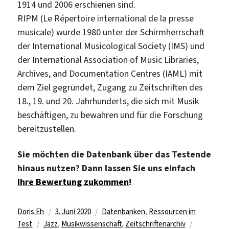
1914 und 2006 erschienen sind.
RIPM (Le Répertoire international de la presse
musicale) wurde 1980 unter der Schirmherrschaft
der International Musicological Society (IMS) und
der International Association of Music Libraries,
Archives, and Documentation Centres (IAML) mit
dem Ziel gegründet, Zugang zu Zeitschriften des
18., 19. und 20. Jahrhunderts, die sich mit Musik
beschäftigen, zu bewahren und für die Forschung
bereitzustellen.
Sie möchten die Datenbank über das Testende
hinaus nutzen? Dann lassen Sie uns einfach
Ihre Bewertung zukommen
!
Autor
Veröffentlicht
Kategorien
Doris Eh
3. Juni 2020
Datenbanken
,
Ressourcen im
Schlagwörter
am
Test
Jazz
,
Musikwissenschaft
,
Zeitschriftenarchiv