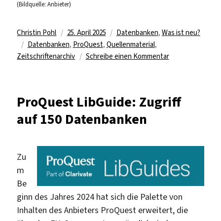
(Bildquelle: Anbieter)
Autor
Veröffentlicht
Kategorien
Christin Pohl
25. April 2025
Datenbanken
,
Was ist neu?
Schlagwörter
am
Datenbanken
,
ProQuest
,
Quellenmaterial
,
zu
Zeitschriftenarchiv
Schreibe einen Kommentar
ProQuest
LibGuide:
Zugriff
ProQuest LibGuide: Zugriff
auf
auf 150 Datenbanken
über
150
Datenbanken
Zu
m
Be
ginn des Jahres 2024 hat sich die Palette von
Inhalten des Anbieters ProQuest erweitert, die