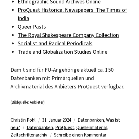
Ethnographic Sound Archives Online
ProQuest Historical Newspapers: The Times of
India
Queer Pasts
The Royal Shakespeare Company Collection
Socialist and Radical Periodicals
Trade and Globalization Studies Online
Damit sind für FU-Angehörige aktuell ca. 150
Datenbanken mit Primärquellen und
Archivmaterial des Anbieters ProQuest verfügbar.
(Bildquelle: Anbieter)
Autor
Veröffentlicht
Kategorien
Christin Pohl
31. Januar 2024
Datenbanken
,
Was ist
Schlagwörter
am
neu?
Datenbanken
,
ProQuest
,
Quellenmaterial
,
zu
Zeitschriftenarchiv
Schreibe einen Kommentar