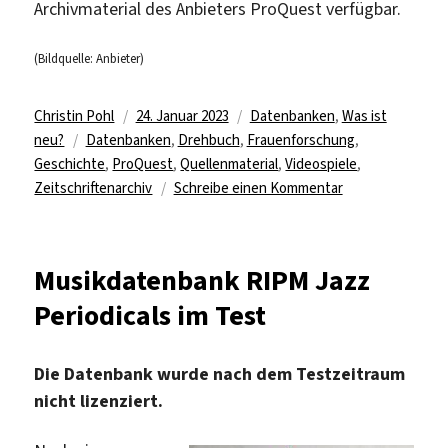
Archivmaterial des Anbieters ProQuest verfügbar.
(Bildquelle: Anbieter)
Autor
Veröffentlicht
Kategorien
Christin Pohl
24. Januar 2023
Datenbanken
,
Was ist
Schlagwörter
am
neu?
Datenbanken
,
Drehbuch
,
Frauenforschung
,
Geschichte
,
ProQuest
,
Quellenmaterial
,
Videospiele
,
zu
Zeitschriftenarchiv
Schreibe einen Kommentar
ProQuest
LibGuide:
Zugriff
Musikdatenbank RIPM Jazz
auf
Periodicals im Test
135
Datenbanken
Die Datenbank wurde nach dem Testzeitraum
nicht lizenziert.