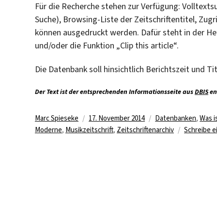
Für die Recherche stehen zur Verfügung: Volltextsu
Suche), Browsing-Liste der Zeitschriftentitel, Zug
können ausgedruckt werden. Dafür steht in der He
und/oder die Funktion „Clip this article“.
Die Datenbank soll hinsichtlich Berichtszeit und T
Der Text ist der entsprechenden Informationsseite aus
DBIS
en
Autor
Veröffentlicht
Kategorien
Marc Spieseke
17. November 2014
Datenbanken
,
Was i
am
Moderne
,
Musikzeitschrift
,
Zeitschriftenarchiv
Schreibe 