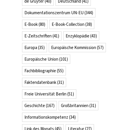
de Gruyter
(40)
Deutschland
(41)
Dokumentationszentrum UN-EU
(344)
E-Book
(80)
E-Book-Collection
(38)
E-Zeitschriften
(41)
Enzyklopädie
(43)
Europa
(35)
Europäische Kommission
(57)
Europäische Union
(101)
Fachbibliographie
(55)
Faktendatenbank
(31)
Freie Universität Berlin
(51)
Geschichte
(167)
Großbritannien
(31)
Informationskompetenz
(34)
Link des Monats
(45)
Literatur
(27)