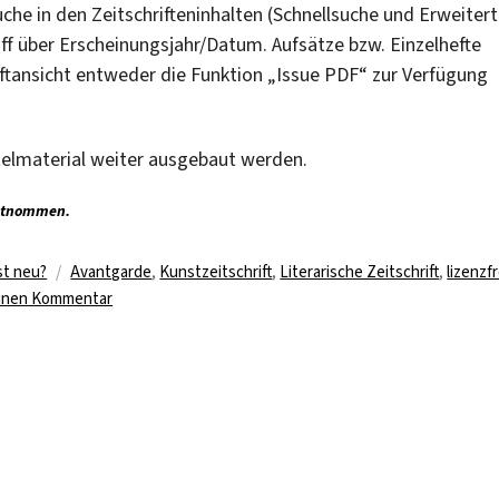
che in den Zeitschrifteninhalten (Schnellsuche und Erweiter
riff über Erscheinungsjahr/Datum. Aufsätze bzw. Einzelhefte
ftansicht entweder die Funktion „Issue PDF“ zur Verfügung
itelmaterial weiter ausgebaut werden.
tnommen.
Schlagwörter
st neu?
Avantgarde
,
Kunstzeitschrift
,
Literarische Zeitschrift
,
lizenzfr
zu
einen Kommentar
Zugriff
auf
Kunst-
und
Avantgardezeitschriften
des
19.