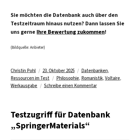
Sie möchten die Datenbank auch über den
Testzeitraum hinaus nutzen? Dann lassen Sie
uns gerne
Ihre Bewertung zukommen
!
(Bildquelle: Anbieter)
Autor
Veröffentlicht
Kategorien
Christin Pohl
23. Oktober 2025
Datenbanken
,
am
Schlagwörter
Ressourcen im Test
Philosophie
,
Romanistik
,
Voltaire
,
zu
Werkausgabe
Schreibe einen Kommentar
Neue
Datenbank
im
Testzugriff für Datenbank
Test:
„SpringerMaterials“
Oxford
University
Voltaire