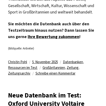
Gesellschaft, Wirtschaft, Kultur, Wissenschaft und
Sport in Großbritannien und weltweit behandelt.
Sie möchten die Datenbank auch über den
Testzeitraum hinaus nutzen? Dann lassen Sie
uns gerne
Ihre Bewertung zukommen
!
(Bildquelle: Anbieter)
Autor
Veröffentlicht
Kategorien
Christin Pohl
5. November 2025
Datenbanken
,
am
Schlagwörter
Ressourcen im Test
Großbritannien
,
Zeitung
,
zu
Zeitungsarchiv
Schreibe einen Kommentar
Testzugriff
für
„The
Neue Datenbank im Test:
Illustrated
Oxford University Voltaire
London