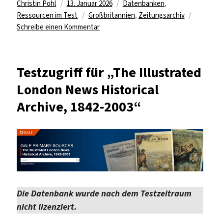
Autor
Veröffentlicht
Kategorien
Christin Pohl
13. Januar 2026
Datenbanken
,
am
Schlagwörter
Ressourcen im Test
Großbritannien
,
Zeitungsarchiv
zu
Schreibe einen Kommentar
Im
Test:
Jackie
Testzugriff für „The Illustrated
Archive,
London News Historical
1964-
1993
Archive, 1842-2003“
Die Datenbank wurde nach dem Testzeitraum
nicht lizenziert.