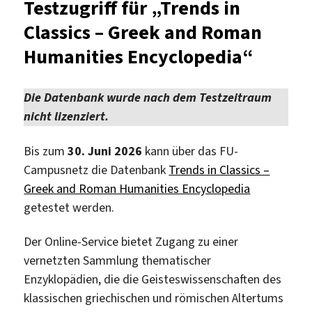
Testzugriff für „Trends in
im
Classics – Greek and Roman
Test:
Conci
Humanities Encyclopedia“
Dictio
of
Mediev
Die Datenbank wurde nach dem Testzeitraum
Vernac
nicht lizenziert.
Greek,
1100-
Bis zum
30. Juni 2026
kann über das FU-
1669
Campusnetz die Datenbank
Trends in Classics –
Greek and Roman Humanities Encyclopedia
getestet werden.
Der Online-Service bietet Zugang zu einer
vernetzten Sammlung thematischer
Enzyklopädien, die die Geisteswissenschaften des
klassischen griechischen und römischen Altertums