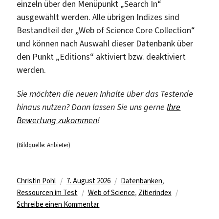
einzeln über den Menüpunkt „Search In“
ausgewählt werden. Alle übrigen Indizes sind
Bestandteil der „Web of Science Core Collection“
und können nach Auswahl dieser Datenbank über
den Punkt „Editions“ aktiviert bzw. deaktiviert
werden.
Sie möchten die neuen Inhalte über das Testende
hinaus nutzen? Dann lassen Sie uns gerne
Ihre
Bewertung zukommen
!
(Bildquelle: Anbieter)
Autor
Veröffentlicht
Kategorien
Christin Pohl
7. August 2026
Datenbanken
,
am
Schlagwörter
Ressourcen im Test
Web of Science
,
Zitierindex
zu
Schreibe einen Kommentar
Testzugriff