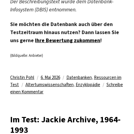
Der Beschreibungstext wurde dem Datenbank-
Infosystem (DBIS) entnommen.
Sie möchten die Datenbank auch über den
Testzeitraum hinaus nutzen? Dann lassen Sie
uns gerne
Ihre Bewertung zukommen
!
(Bildquelle: Anbieter)
Autor
Veröffentlicht
Kategorien
Christin Pohl
6. Mai 2026
Datenbanken
,
Ressourcen im
Schlagwörter
am
Test
Altertumswissenschaften
,
Enzyklopädie
Schreibe
zu
einen Kommentar
Testzugriff
für
„Trends
Im Test: Jackie Archive, 1964-
in
1993
Classics