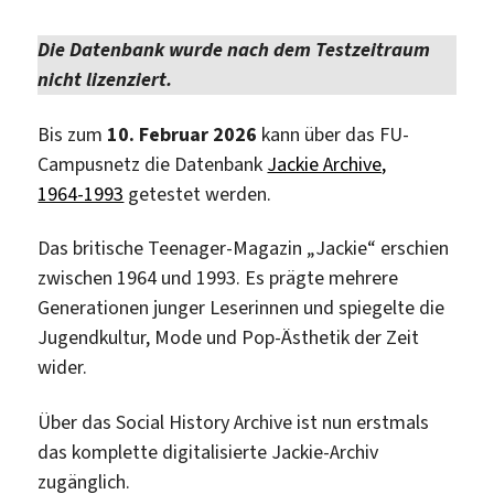
–
Greek
Die Datenbank wurde nach dem Testzeitraum
and
nicht lizenziert.
Roman
Humanities
Bis zum
10. Februar 2026
kann über das FU-
Encyclopedia“
Campusnetz die Datenbank
Jackie Archive,
1964-1993
getestet werden.
Das britische Teenager-Magazin „Jackie“ erschien
zwischen 1964 und 1993. Es prägte mehrere
Generationen junger Leserinnen und spiegelte die
Jugendkultur, Mode und Pop-Ästhetik der Zeit
wider.
Über das Social History Archive ist nun erstmals
das komplette digitalisierte Jackie-Archiv
zugänglich.