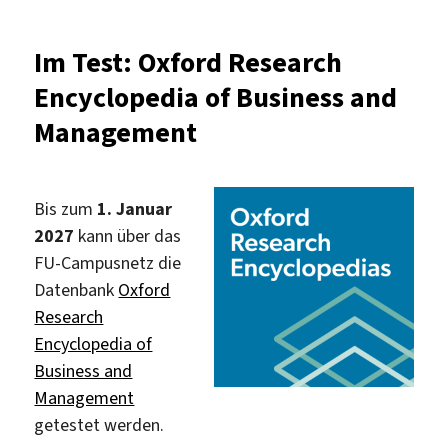
für
„Web
Im Test: Oxford Research
of
Encyclopedia of Business and
Science
Expanded
Management
Package“
Bis zum
1. Januar
2027
kann über das
FU-Campusnetz die
Datenbank
Oxford
Research
Encyclopedia of
Business and
Management
getestet werden.