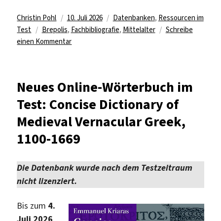
Autor
Veröffentlicht
Kategorien
Christin Pohl
10. Juli 2026
Datenbanken
,
Ressourcen im
Schlagwörter
am
Test
Brepolis
,
Fachbibliografie
,
Mittelalter
Schreibe
zu
einen Kommentar
Testzugriff
für
„International
Neues Online-Wörterbuch im
Medieval
Test: Concise Dictionary of
Bibliography“
Medieval Vernacular Greek,
1100-1669
Die Datenbank wurde nach dem Testzeitraum
nicht lizenziert.
Bis zum
4.
Juli 2026