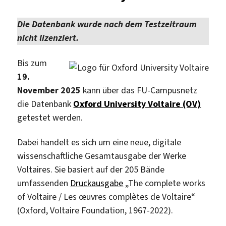
News
Historical
Die Datenbank wurde nach dem Testzeitraum
Archive,
nicht lizenziert.
1842-
2003“
Bis zum
19.
November 2025
kann über das FU-Campusnetz
die Datenbank
Oxford University Voltaire (OV)
getestet werden.
Dabei handelt es sich um eine neue, digitale
wissenschaftliche Gesamtausgabe der Werke
Voltaires. Sie basiert auf der 205 Bände
umfassenden
Druckausgabe
„The complete works
of Voltaire / Les œuvres complètes de Voltaire“
(Oxford, Voltaire Foundation, 1967-2022).