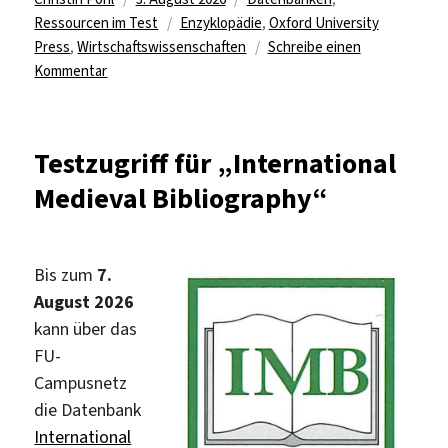
am
Schlagwörter
Ressourcen im Test
Enzyklopädie
,
Oxford University
Press
,
Wirtschaftswissenschaften
Schreibe einen
zu
Kommentar
Im
Test:
Oxford
Testzugriff für „International
Research
Medieval Bibliography“
Encyclopedia
of
Business
and
Bis zum
7.
Management
August 2026
kann über das
FU-
Campusnetz
die Datenbank
International