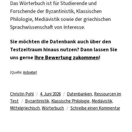
Das Wörterbuch ist für Studierende und
Forschende der Byzantinistik, Klassischen
Philologie, Mediävistik sowie der griechischen
Sprachwissenschaft von Interesse.
Sie möchten die Datenbank auch über den
Testzeitraum hinaus nutzen? Dann lassen Sie
uns gerne
Ihre Bewertung zukommen
!
(Quelle:
Anbieter
)
Autor
Veröffentlicht
Kategorien
Christin Pohl
4. Juni 2026
Datenbanken
,
Ressourcen im
Schlagwörter
am
Test
Byzantinistik
,
Klassische Philologie
,
Mediävistik
,
zu
Mittelgriechisch
,
Wörterbuch
Schreibe einen Kommentar
Neues
Online
Wörte