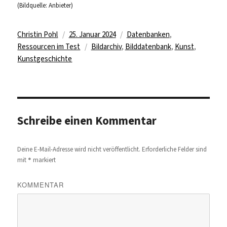
(Bildquelle: Anbieter)
Autor
Veröffentlicht
Kategorien
Christin Pohl
25. Januar 2024
Datenbanken
,
am
Schlagwörter
Ressourcen im Test
Bildarchiv
,
Bilddatenbank
,
Kunst
,
Kunstgeschichte
Schreibe einen Kommentar
Deine E-Mail-Adresse wird nicht veröffentlicht.
Erforderliche Felder sind
*
mit
markiert
KOMMENTAR