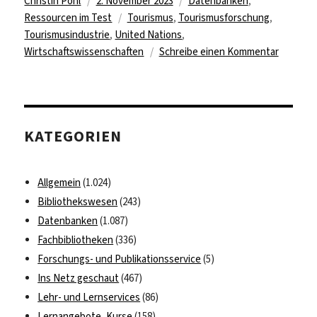
Autor
Veröffentlicht
Kategorien
Christin Pohl
2. November 2023
Datenbanken
,
am
Schlagwörter
Ressourcen im Test
Tourismus
,
Tourismusforschung
,
Tourismusindustrie
,
United Nations
,
zu
Wirtschaftswissenschaften
Schreibe einen Kommentar
Testzugr
für
die
UNWTO
KATEGORIEN
eLibrary
Allgemein
(1.024)
Bibliothekswesen
(243)
Datenbanken
(1.087)
Fachbibliotheken
(336)
Forschungs- und Publikationsservice
(5)
Ins Netz geschaut
(467)
Lehr- und Lernservices
(86)
Lernangebote, Kurse
(158)