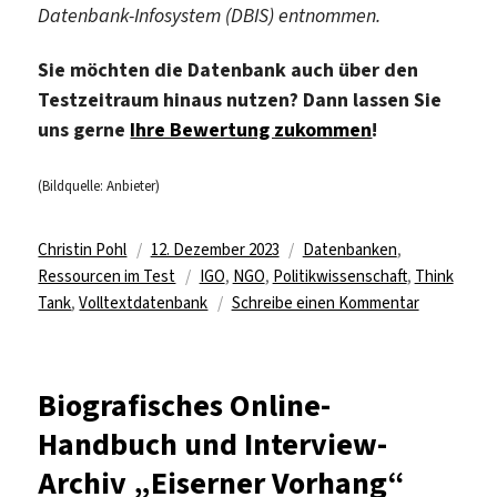
Datenbank-Infosystem (DBIS) entnommen.
Sie möchten die Datenbank auch über den
Testzeitraum hinaus nutzen? Dann lassen Sie
uns gerne
Ihre Bewertung zukommen
!
(Bildquelle: Anbieter)
Autor
Veröffentlicht
Kategorien
Christin Pohl
12. Dezember 2023
Datenbanken
,
am
Schlagwörter
Ressourcen im Test
IGO
,
NGO
,
Politikwissenschaft
,
Think
zu
Tank
,
Volltextdatenbank
Schreibe einen Kommentar
Datenbank
„Policy
Commons“
Biografisches Online-
im
Handbuch und Interview-
Test
Archiv „Eiserner Vorhang“