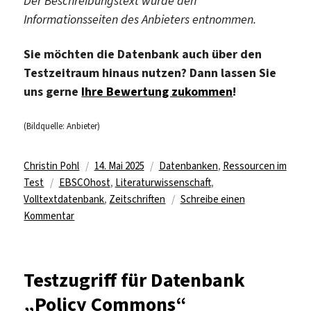
Der Beschreibungstext wurde den
Informationsseiten des Anbieters entnommen.
Sie möchten die Datenbank auch über den
Testzeitraum hinaus nutzen? Dann lassen Sie
uns gerne
Ihre Bewertung zukommen
!
(Bildquelle: Anbieter)
Autor
Veröffentlicht
Kategorien
Christin Pohl
14. Mai 2025
Datenbanken
,
Ressourcen im
Schlagwörter
am
Test
EBSCOhost
,
Literaturwissenschaft
,
Volltextdatenbank
,
Zeitschriften
Schreibe einen
zu
Kommentar
Testzugriff
für
Datenbank
Testzugriff für Datenbank
„LitBase“
„Policy Commons“