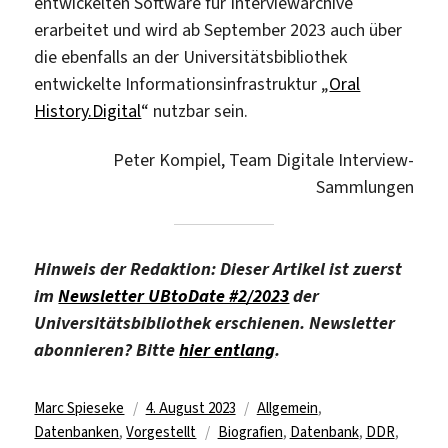
entwickelten Software für Interviewarchive
erarbeitet und wird ab September 2023 auch über
die ebenfalls an der Universitätsbibliothek
entwickelte Informationsinfrastruktur „
Oral
History.Digital
“ nutzbar sein.
Peter Kompiel, Team Digitale Interview-
Sammlungen
Hinweis der Redaktion: Dieser Artikel ist zuerst
im
Newsletter UBtoDate #2/2023
der
Universitätsbibliothek erschienen. Newsletter
abonnieren? Bitte
hier entlang
.
Autor
Veröffentlicht
Kategorien
Marc Spieseke
4. August 2023
Allgemein
,
am
Schlagwörter
Datenbanken
,
Vorgestellt
Biografien
,
Datenbank
,
DDR
,