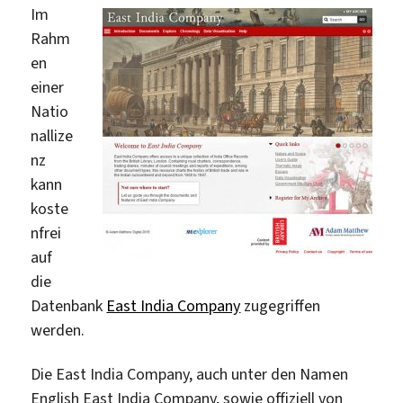
Im
Test
Rahm
en
einer
Natio
nallize
nz
kann
koste
nfrei
auf
die
Datenbank
East India Company
zugegriffen
werden.
Die East India Company, auch unter den Namen
English East India Company, sowie offiziell von