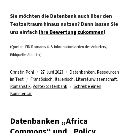
Sie möchten die Datenbank auch über den
Testzeitraum hinaus nutzen? Dann lassen Sie
uns einfach
Ihre Bewertung zukommen
!
(Quellen: FID Romanistik & Informationsseiten des Anbieters,
Bildquelle: Anbieter)
Autor
Veröffentlicht
Kategorien
Christin Pohl
27. Juni 2023
Datenbanken
,
Ressourcen
Schlagwörter
am
im Test
Französisch
,
Italienisch
,
Literaturwissenschaft
,
Romanistik
,
Volltextdatenbank
Schreibe einen
zu
Kommentar
Romanistische
Volltextdatenbanken
des
Datenbanken „Africa
ARTFL-
Commons“ und „Policy
Projektes