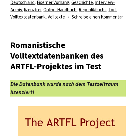
Deutschland
,
Eiserner Vorhang
,
Geschichte
,
Interview-
Archiv
,
lizenzfrei
,
Online-Handbuch
,
Republikflucht
,
Tod
,
zu
Volltextdatenbank
,
Volltexte
Schreibe einen Kommentar
Biogra
Online
Handb
Romanistische
und
Volltextdatenbanken des
Interv
Archiv
ARTFL-Projektes im Test
„Eiser
Vorhan
Die Datenbank wurde nach dem Testzeitraum
lizenziert!