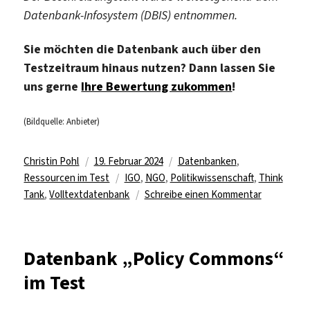
Datenbank-Infosystem (DBIS) entnommen.
Sie möchten die Datenbank auch über den
Testzeitraum hinaus nutzen? Dann lassen Sie
uns gerne
Ihre Bewertung zukommen
!
(Bildquelle: Anbieter)
Autor
Veröffentlicht
Kategorien
Christin Pohl
19. Februar 2024
Datenbanken
,
am
Schlagwörter
Ressourcen im Test
IGO
,
NGO
,
Politikwissenschaft
,
Think
zu
Tank
,
Volltextdatenbank
Schreibe einen Kommentar
Testzugriff
für
Datenbank
Datenbank „Policy Commons“
„Policy
im Test
Commons“