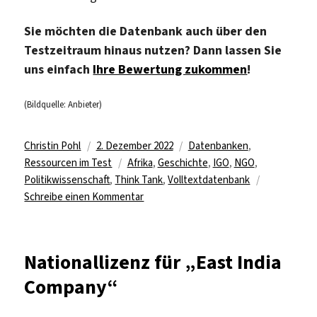
Sie möchten die Datenbank auch über den
Testzeitraum hinaus nutzen? Dann lassen Sie
uns ei
nfach
Ihre Bewertung zukommen
!
(Bildquelle: Anbieter)
Autor
Veröffentlicht
Kategorien
Christin Pohl
2. Dezember 2022
Datenbanken
,
am
Schlagwörter
Ressourcen im Test
Afrika
,
Geschichte
,
IGO
,
NGO
,
Politikwissenschaft
,
Think Tank
,
Volltextdatenbank
zu
Schreibe einen Kommentar
Datenbanken
„Africa
Commons“
Nationallizenz für „East India
und
Company“
„Policy
Commons“
im