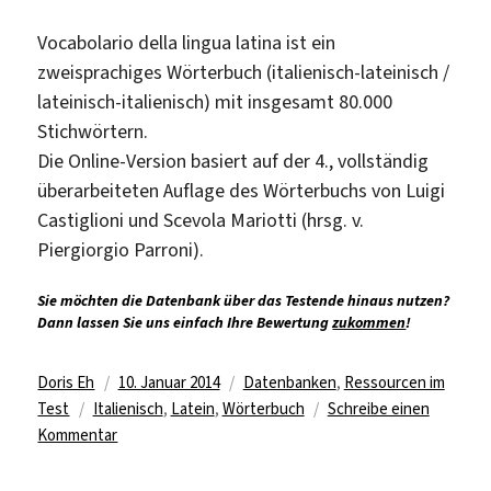
Vocabolario della lingua latina ist ein
zweisprachiges Wörterbuch (italienisch-lateinisch /
lateinisch-italienisch) mit insgesamt 80.000
Stichwörtern.
Die Online-Version basiert auf der 4., vollständig
überarbeiteten Auflage des Wörterbuchs von Luigi
Castiglioni und Scevola Mariotti (hrsg. v.
Piergiorgio Parroni).
Sie möchten die Datenbank über das Testende hinaus nutzen?
Dann lassen Sie uns einfach Ihre Bewertung
zukommen
!
Autor
Veröffentlicht
Kategorien
Doris Eh
10. Januar 2014
Datenbanken
,
Ressourcen im
Schlagwörter
am
Test
Italienisch
,
Latein
,
Wörterbuch
Schreibe einen
zu
Kommentar
Test
für