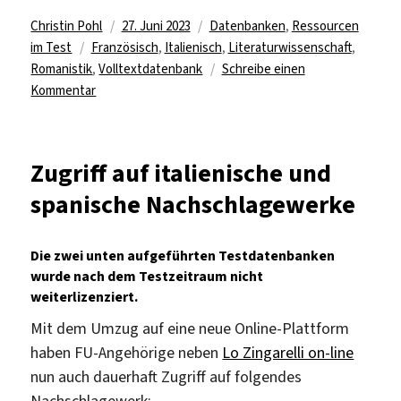
Autor
Veröffentlicht
Kategorien
Christin Pohl
27. Juni 2023
Datenbanken
,
Ressourcen
Schlagwörter
am
im Test
Französisch
,
Italienisch
,
Literaturwissenschaft
,
Romanistik
,
Volltextdatenbank
Schreibe einen
zu
Kommentar
Romanistische
Volltextdatenbanken
des
Zugriff auf italienische und
ARTFL-
spanische Nachschlagewerke
Projektes
im
Test
Die zwei unten aufgeführten Testdatenbanken
wurde nach dem Testzeitraum nicht
weiterlizenziert.
Mit dem Umzug auf eine neue Online-Plattform
haben FU-Angehörige neben
Lo Zingarelli on-line
nun auch dauerhaft Zugriff auf folgendes
Nachschlagewerk: