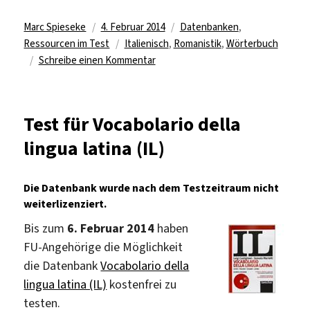
Autor
Veröffentlicht
Kategorien
Marc Spieseke
4. Februar 2014
Datenbanken
,
am
Schlagwörter
Ressourcen im Test
Italienisch
,
Romanistik
,
Wörterbuch
zu
Schreibe einen Kommentar
Italienische
Online-
Wörterbücher
Test für Vocabolario della
im
lingua latina (IL)
Test
Die Datenbank wurde nach dem Testzeitraum nicht
weiterlizenziert.
Bis zum
6. Februar 2014
haben
FU-Angehörige die Möglichkeit
die Datenbank
Vocabolario della
lingua latina (IL)
kostenfrei zu
testen.