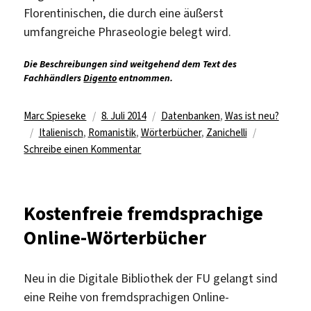
Florentinischen, die durch eine äußerst
umfangreiche Phraseologie belegt wird.
Die Beschreibungen sind weitgehend dem Text des
Fachhändlers
Digento
entnommen.
Autor
Veröffentlicht
Kategorien
Marc Spieseke
8. Juli 2014
Datenbanken
,
Was ist neu?
Schlagwörter
am
Italienisch
,
Romanistik
,
Wörterbücher
,
Zanichelli
zu
Schreibe einen Kommentar
Italienische
Online-
Wörterbücher
Kostenfreie fremdsprachige
lizenziert
Online-Wörterbücher
Neu in die Digitale Bibliothek der FU gelangt sind
eine Reihe von fremdsprachigen Online-