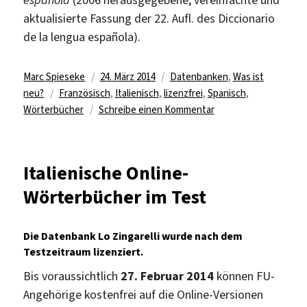
aktualisierte Fassung der 22. Aufl. des Diccionario
de la lengua española).
Autor
Veröffentlicht
Kategorien
Marc Spieseke
24. März 2014
Datenbanken
,
Was ist
Schlagwörter
am
neu?
Französisch
,
Italienisch
,
lizenzfrei
,
Spanisch
,
zu
Wörterbücher
Schreibe einen Kommentar
Kostenfreie
fremdsprachige
Online-
Italienische Online-
Wörterbücher
Wörterbücher im Test
Die Datenbank Lo Zingarelli wurde nach dem
Testzeitraum lizenziert.
Bis voraussichtlich
27. Februar 2014
können FU-
Angehörige kostenfrei auf die Online-Versionen