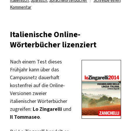
Italienisch
,
Spanisch
,
Sprachwörterbücher
Schreibe einen
zu
Kommentar
Zugriff
auf
italienische
Italienische Online-
und
Wörterbücher lizenziert
spanische
Nachschlagewerke
Nach einem Test dieses
Frühjahr kann über das
Campusnetz dauerhaft
kostenfrei auf die Online-
Versionen zweier
italienischer Wörterbücher
zugreifen:
Lo Zingarelli
und
Il Tommaseo
.