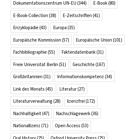
Dokumentationszentrum UN-EU
(344)
E-Book
(80)
E-Book-Collection
(38)
E-Zeitschriften
(41)
Enzyklopädie
(43)
Europa
(35)
Europäische Kommission
(57)
Europäische Union
(101)
Fachbibliographie
(55)
Faktendatenbank
(31)
Freie Universität Berlin
(51)
Geschichte
(167)
Großbritannien
(31)
Informationskompetenz
(34)
Link des Monats
(45)
Literatur
(27)
Literaturverwaltung
(28)
lizenzfrei
(172)
Nachhaltigkeit
(47)
Nachschlagewerk
(36)
Nationallizenz
(71)
Open Access
(53)
Oral History
(25)
Oxford University Press
(25)