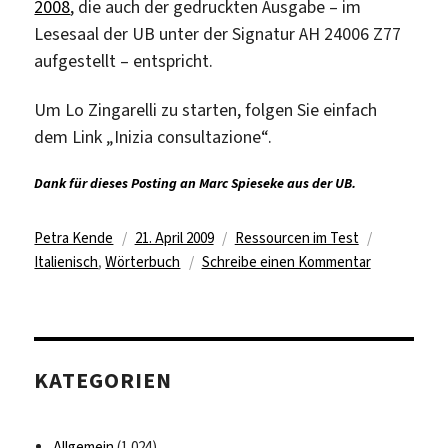
2008
, die auch der gedruckten Ausgabe – im
Lesesaal der UB unter der Signatur AH 24006 Z77
aufgestellt – entspricht.
Um Lo Zingarelli zu starten, folgen Sie einfach
dem Link „Inizia consultazione“.
Dank für dieses Posting an Marc Spieseke aus der UB.
Autor
Veröffentlicht
Kategorien
Schlagwör
Petra Kende
21. April 2009
Ressourcen im Test
am
zu
Italienisch
,
Wörterbuch
Schreibe einen Kommentar
Lo
Zingarelli:
Italienisch-
Wörterbuch
KATEGORIEN
im
Test
Allgemein
(1.024)