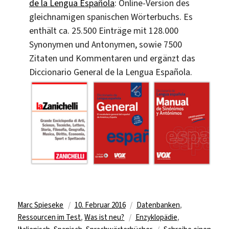
de la Lengua Española
: Online-Version des
gleichnamigen spanischen Wörterbuchs. Es
enthält ca. 25.500 Einträge mit 128.000
Synonymen und Antonymen, sowie 7500
Zitaten und Kommentaren und ergänzt das
Diccionario General de la Lengua Española.
Autor
Veröffentlicht
Kategorien
Marc Spieseke
10. Februar 2016
Datenbanken
,
am
Schlagwörter
Ressourcen im Test
,
Was ist neu?
Enzyklopädie
,