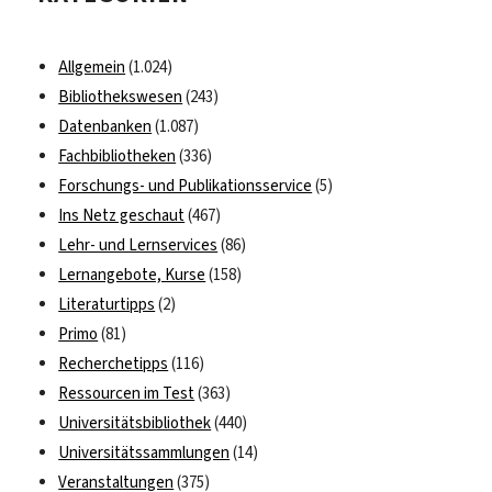
im
Test
Allgemein
(1.024)
Bibliothekswesen
(243)
Datenbanken
(1.087)
Fachbibliotheken
(336)
Forschungs- und Publikationsservice
(5)
Ins Netz geschaut
(467)
Lehr- und Lernservices
(86)
Lernangebote, Kurse
(158)
Literaturtipps
(2)
Primo
(81)
Recherchetipps
(116)
Ressourcen im Test
(363)
Universitätsbibliothek
(440)
Universitätssammlungen
(14)
Veranstaltungen
(375)