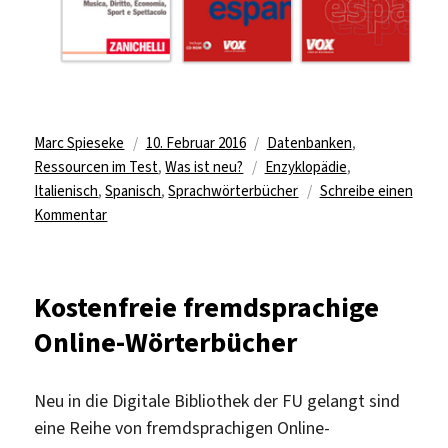
Autor
Veröffentlicht
Kategorien
Marc Spieseke
10. Februar 2016
Datenbanken
,
am
Schlagwörter
Ressourcen im Test
,
Was ist neu?
Enzyklopädie
,
Italienisch
,
Spanisch
,
Sprachwörterbücher
Schreibe einen
zu
Kommentar
Zugriff
auf
italienische
Kostenfreie fremdsprachige
und
Online-Wörterbücher
spanische
Nachschlagewerke
Neu in die Digitale Bibliothek der FU gelangt sind
eine Reihe von fremdsprachigen Online-