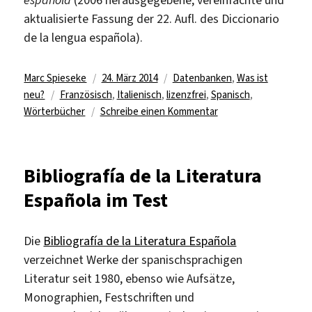
aktualisierte Fassung der 22. Aufl. des Diccionario
de la lengua española).
Autor
Veröffentlicht
Kategorien
Marc Spieseke
24. März 2014
Datenbanken
,
Was ist
Schlagwörter
am
neu?
Französisch
,
Italienisch
,
lizenzfrei
,
Spanisch
,
zu
Wörterbücher
Schreibe einen Kommentar
Kostenfreie
fremdsprachige
Online-
Bibliografía de la Literatura
Wörterbücher
Española im Test
Die
Bibliografía de la Literatura Española
verzeichnet Werke der spanischsprachigen
Literatur seit 1980, ebenso wie Aufsätze,
Monographien, Festschriften und