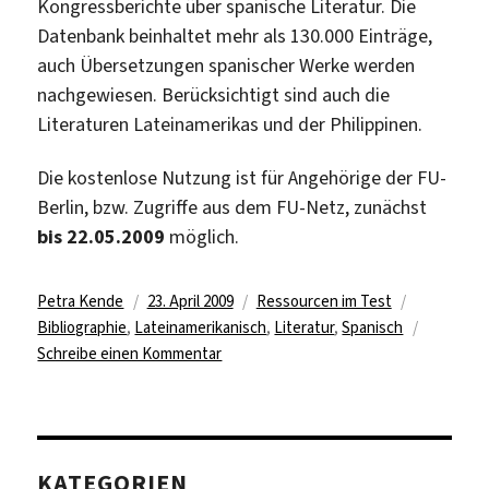
Kongressberichte über spanische Literatur. Die
Datenbank beinhaltet mehr als 130.000 Einträge,
auch Übersetzungen spanischer Werke werden
nachgewiesen. Berücksichtigt sind auch die
Literaturen Lateinamerikas und der Philippinen.
Die kostenlose Nutzung ist für Angehörige der FU-
Berlin, bzw. Zugriffe aus dem FU-Netz, zunächst
bis 22.05.2009
möglich.
Autor
Veröffentlicht
Kategorien
Schlagwör
Petra Kende
23. April 2009
Ressourcen im Test
am
Bibliographie
,
Lateinamerikanisch
,
Literatur
,
Spanisch
zu
Schreibe einen Kommentar
Bibliografía
de
la
Literatura
KATEGORIEN
Española