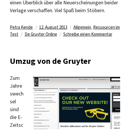
einen Überblick über alle Neuerscheinungen beider
Verlage verschaffen. Viel Spaß beim Stöbern.
Autor
Veröffentlicht
Kategorien
Petra Kende
12. August 2013
Allgemein
,
Ressourcen im
Schlagwörter
am
zu
Test
De Gruyter Online
Schreibe einen Kommentar
E-
Books
und
Umzug von de Gruyter
E-
Journals
des
Zum
Akademie
Jahre
Verlags
swech
und
sel
des
sind
Oldenbou
die E-
Verlages
Zeitsc
gratis