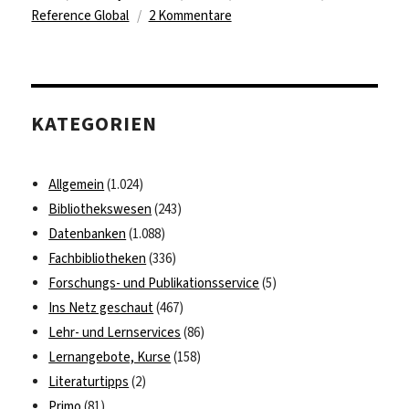
zu
Reference Global
2 Kommentare
Umzug
von
de
Gruyter
KATEGORIEN
Allgemein
(1.024)
Bibliothekswesen
(243)
Datenbanken
(1.088)
Fachbibliotheken
(336)
Forschungs- und Publikationsservice
(5)
Ins Netz geschaut
(467)
Lehr- und Lernservices
(86)
Lernangebote, Kurse
(158)
Literaturtipps
(2)
Primo
(81)