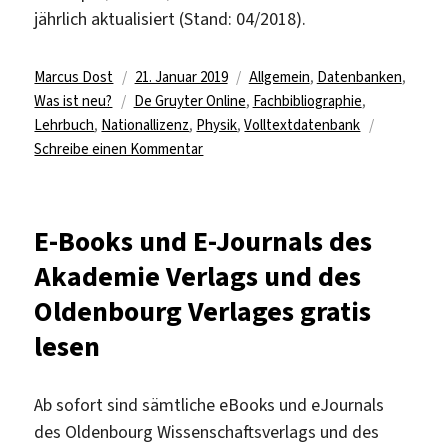
jährlich aktualisiert (Stand: 04/2018).
Autor
Veröffentlicht
Kategorien
Marcus Dost
21. Januar 2019
Allgemein
,
Datenbanken
,
Schlagwörter
am
Was ist neu?
De Gruyter Online
,
Fachbibliographie
,
Lehrbuch
,
Nationallizenz
,
Physik
,
Volltextdatenbank
zu
Schreibe einen Kommentar
Datenbank
„Physik
Online“
E-Books und E-Journals des
lizenziert
Akademie Verlags und des
Oldenbourg Verlages gratis
lesen
Ab sofort sind sämtliche eBooks und eJournals
des Oldenbourg Wissenschaftsverlags und des