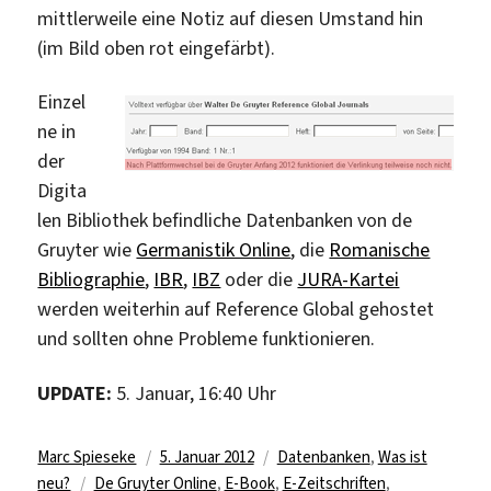
mittlerweile eine Notiz auf diesen Umstand hin
(im Bild oben rot eingefärbt).
Einzel
ne in
der
Digita
len Bibliothek befindliche Datenbanken von de
Gruyter wie
Germanistik Online
, die
Romanische
Bibliographie
,
IBR
,
IBZ
oder die
JURA-Kartei
werden weiterhin auf Reference Global gehostet
und sollten ohne Probleme funktionieren.
UPDATE:
5. Januar, 16:40 Uhr
Autor
Veröffentlicht
Kategorien
Marc Spieseke
5. Januar 2012
Datenbanken
,
Was ist
Schlagwörter
am
neu?
De Gruyter Online
,
E-Book
,
E-Zeitschriften
,