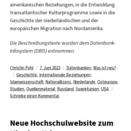
amerikanischen Beziehungen, in die Entwicklung
transatlantischer Kulturprogramme sowie in die
Geschichte der niederländischen und der
europäischen Migration nach Nordamerika.
Die Beschreibungstexte wurden dem Datenbank-
Infosystem (DBIS) entnommen.
Autor
Veröffentlicht
Kategorien
Christin Pohl
7. Juni 2022
Datenbanken
,
Was ist neu?
Schlagwörter
am
Geschichte
,
Internationale Beziehungen
,
Islamwissenschaft
,
Nationallizenz
,
Niederlande
,
Osteuropa-
Studien
,
Quellenmaterial
,
Russland
,
Sowjetunion
,
USA
zu
Schreibe einen Kommentar
Via
Nationallizenz:
Zugriff
Neue Hochschulwebsite zum
auf
2