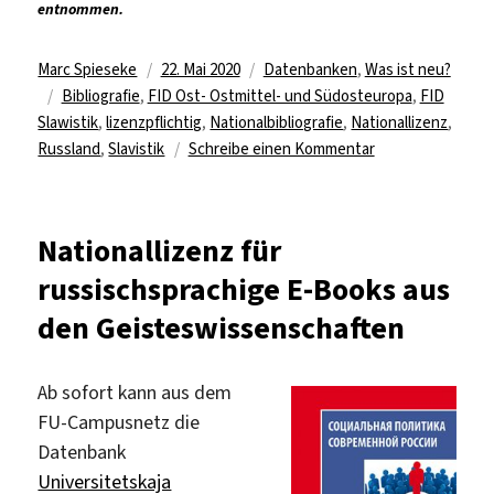
entnommen.
Autor
Veröffentlicht
Kategorien
Marc Spieseke
22. Mai 2020
Datenbanken
,
Was ist neu?
Schlagwörter
am
Bibliografie
,
FID Ost- Ostmittel- und Südosteuropa
,
FID
Slawistik
,
lizenzpflichtig
,
Nationalbibliografie
,
Nationallizenz
,
zu
Russland
,
Slavistik
Schreibe einen Kommentar
Via
Nationallizenz:
Online-
Nationallizenz für
Zugriff
russischsprachige E-Books aus
auf
„Russische
den Geisteswissenschaften
Nationalbibliograf
Ab sofort kann aus dem
FU-Campusnetz die
Datenbank
Universitetskaja