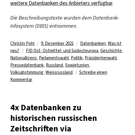
weitere Datenbanken des Anbieters verfügbar
.
Die Beschreibungstexte wurden dem Datenbank-
Infosystem (DBIS) entnommen.
Autor
Veröffentlicht
Kategorien
Christin Pohl
9. Dezember 2021
Datenbanken
,
Was ist
Schlagwörter
am
neu?
FID Ost- Ostmittel- und Südosteuropa
,
Geschichte
,
Nationallizenz
,
Parlamentswahl
,
Politik
,
Präsidentenwahl
,
Pressedatenbank
,
Russland
,
Sowjetunion
,
Volksabstimmung
,
Weissrussland
Schreibe einen
zu
Kommentar
Zwölf
Datenbanken
von
4x Datenbanken zu
East
historischen russischen
View
via
Zeitschriften via
Nationallizenzen