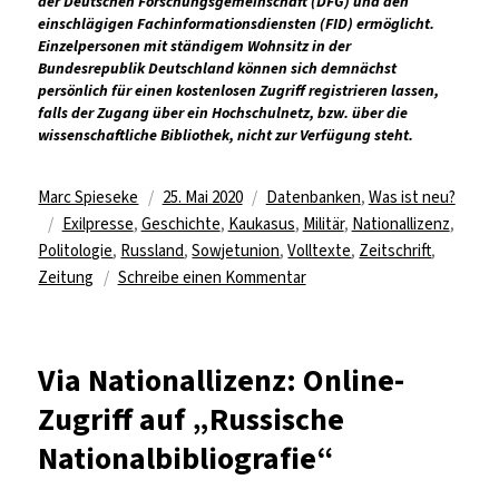
der Deutschen Forschungsgemeinschaft (DFG) und den
einschlägigen Fachinformationsdiensten (FID) ermöglicht.
Einzelpersonen mit ständigem Wohnsitz in der
Bundesrepublik Deutschland können sich demnächst
persönlich für einen kostenlosen Zugriff registrieren lassen,
falls der Zugang über ein Hochschulnetz, bzw. über die
wissenschaftliche Bibliothek, nicht zur Verfügung steht.
Autor
Veröffentlicht
Kategorien
Marc Spieseke
25. Mai 2020
Datenbanken
,
Was ist neu?
Schlagwörter
am
Exilpresse
,
Geschichte
,
Kaukasus
,
Militär
,
Nationallizenz
,
Politologie
,
Russland
,
Sowjetunion
,
Volltexte
,
Zeitschrift
,
zu
Zeitung
Schreibe einen Kommentar
4x
Datenbanken
zu
Via Nationallizenz: Online-
historischen
Zugriff auf „Russische
russischen
Zeitschriften
Nationalbibliografie“
via
Nationallizenz