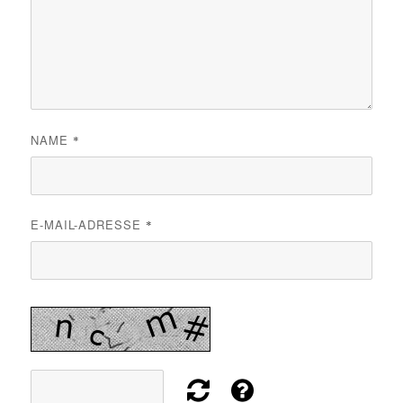
NAME
*
E-MAIL-ADRESSE
*