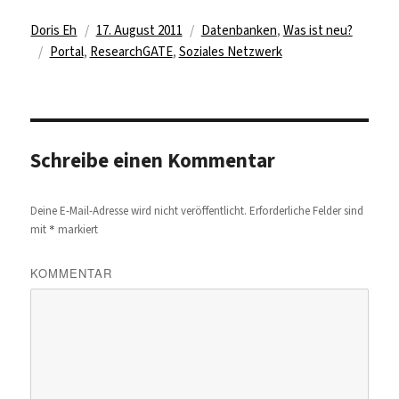
Autor
Veröffentlicht
Kategorien
Doris Eh
17. August 2011
Datenbanken
,
Was ist neu?
Schlagwörter
am
Portal
,
ResearchGATE
,
Soziales Netzwerk
Schreibe einen Kommentar
Deine E-Mail-Adresse wird nicht veröffentlicht.
Erforderliche Felder sind
*
mit
markiert
KOMMENTAR