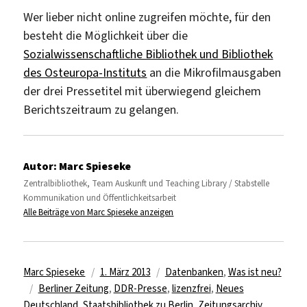
Wer lieber nicht online zugreifen möchte, für den
besteht die Möglichkeit über die
Sozialwissenschaftliche Bibliothek und Bibliothek
des Osteuropa-Instituts
an die Mikrofilmausgaben
der drei Pressetitel mit überwiegend gleichem
Berichtszeitraum zu gelangen.
Autor:
Marc Spieseke
Zentralbibliothek, Team Auskunft und Teaching Library / Stabstelle
Kommunikation und Öffentlichkeitsarbeit
Alle Beiträge von Marc Spieseke anzeigen
Autor
Veröffentlicht
Kategorien
Marc Spieseke
1. März 2013
Datenbanken
,
Was ist neu?
Schlagwörter
am
Berliner Zeitung
,
DDR-Presse
,
lizenzfrei
,
Neues
Deutschland
,
Staatsbibliothek zu Berlin
,
Zeitungsarchiv