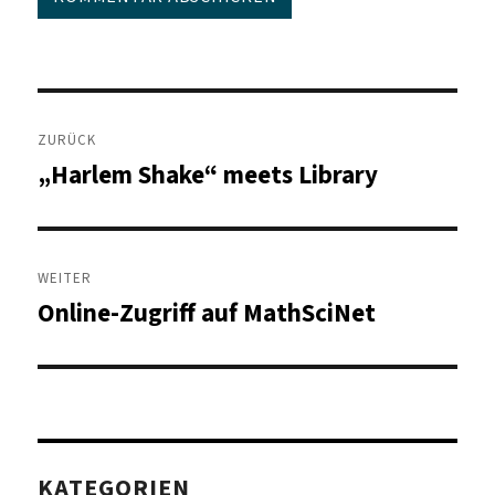
Beitragsnavigation
ZURÜCK
„Harlem Shake“ meets Library
Vorheriger
Beitrag:
WEITER
Online-Zugriff auf MathSciNet
Nächster
Beitrag:
KATEGORIEN