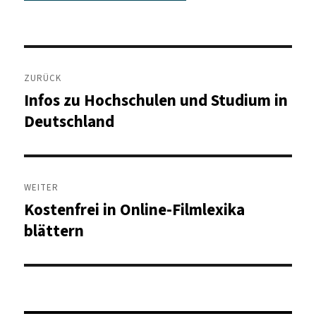
Beitragsnavigation
ZURÜCK
Infos zu Hochschulen und Studium in
Vorheriger
Beitrag:
Deutschland
WEITER
Kostenfrei in Online-Filmlexika
Nächster
Beitrag:
blättern