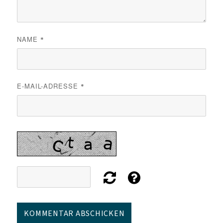
NAME
*
E-MAIL-ADRESSE
*