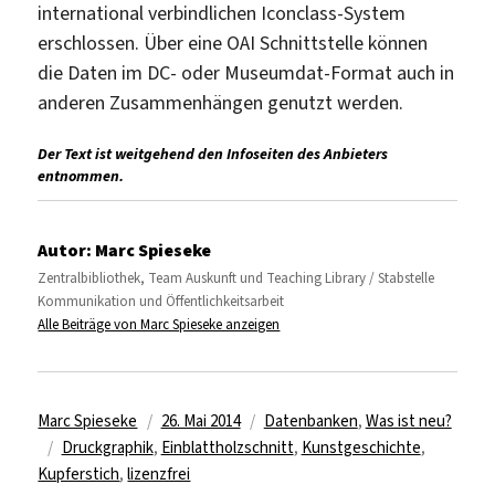
international verbindlichen Iconclass-System
erschlossen. Über eine OAI Schnittstelle können
die Daten im DC- oder Museumdat-Format auch in
anderen Zusammenhängen genutzt werden.
Der Text ist weitgehend den Infoseiten des Anbieters
entnommen.
Autor:
Marc Spieseke
Zentralbibliothek, Team Auskunft und Teaching Library / Stabstelle
Kommunikation und Öffentlichkeitsarbeit
Alle Beiträge von Marc Spieseke anzeigen
Autor
Veröffentlicht
Kategorien
Marc Spieseke
26. Mai 2014
Datenbanken
,
Was ist neu?
Schlagwörter
am
Druckgraphik
,
Einblattholzschnitt
,
Kunstgeschichte
,
Kupferstich
,
lizenzfrei