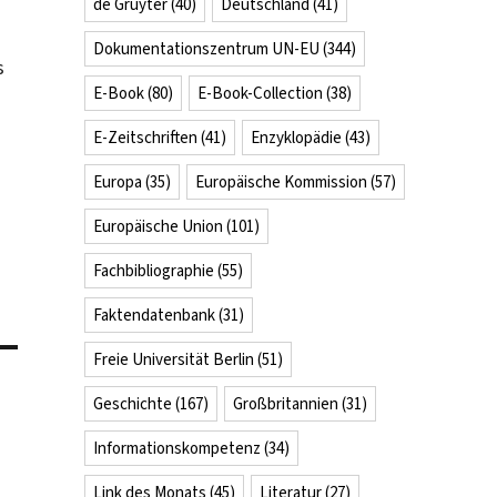
de Gruyter
(40)
Deutschland
(41)
Dokumentationszentrum UN-EU
(344)
s
E-Book
(80)
E-Book-Collection
(38)
E-Zeitschriften
(41)
Enzyklopädie
(43)
Europa
(35)
Europäische Kommission
(57)
Europäische Union
(101)
Fachbibliographie
(55)
Faktendatenbank
(31)
Freie Universität Berlin
(51)
Geschichte
(167)
Großbritannien
(31)
Informationskompetenz
(34)
Link des Monats
(45)
Literatur
(27)