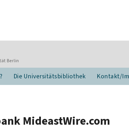
tät Berlin
?
Die Universitätsbibliothek
Kontakt/I
nbank MideastWire.com