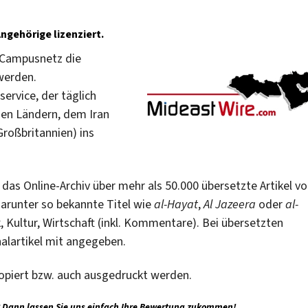
ngehörige lizenziert.
 Campusnetz die
werden.
ervice, der täglich
hen Ländern, dem Iran
Großbritannien) ins
 das Online-Archiv über mehr als 50.000 übersetzte Artikel v
darunter so bekannte Titel wie
al-Hayat
,
Al Jazeera
oder
al-
, Kultur, Wirtschaft (inkl. Kommentare). Bei übersetzten
nalartikel mit angegeben.
kopiert bzw. auch ausgedruckt werden.
 Dann lassen Sie uns einfach Ihre Bewertung
zukommen
!