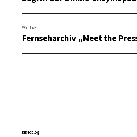
Beitrag:
WEITER
Fernseharchiv „Meet the Pres
Nächster
Beitrag:
biblioblog