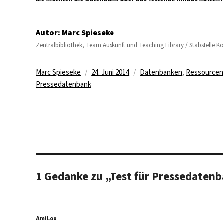
Autor:
Marc Spieseke
Zentralbibliothek, Team Auskunft und Teaching Library / Stabstelle 
Autor
Veröffentlicht
Kategorien
Marc Spieseke
24. Juni 2014
Datenbanken
,
Ressourcen
am
Pressedatenbank
1 Gedanke zu „Test für Pressedaten
AmiLou
sagt: