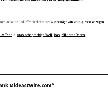
Kommunikation und Öffentlichkeitsarbeit
Alle Beiträge von Marc Spieseke anzeigen
Schlagwörter
 im Test
Arabischsprachige Welt
,
Iran
,
Mittlerer Osten
,
bank MideastWire.com“