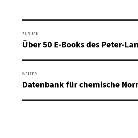
Beitragsnavigation
ZURÜCK
Über 50 E-Books des Peter-La
Vorheriger
Beitrag:
WEITER
Datenbank für chemische Norm
Nächster
Beitrag: