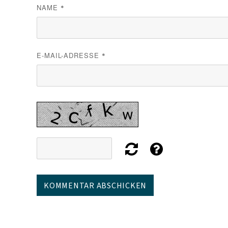
NAME
*
E-MAIL-ADRESSE
*