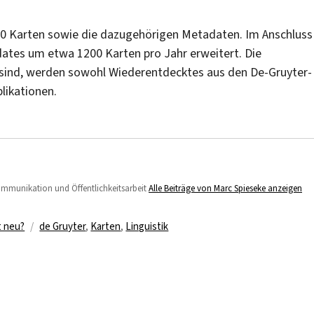
000 Karten sowie die dazugehörigen Metadaten. Im Anschluss
pdates um etwa 1200 Karten pro Jahr erweitert. Die
t sind, werden sowohl Wiederentdecktes aus den De-Gruyter-
likationen.
Kommunikation und Öffentlichkeitsarbeit
Alle Beiträge von Marc Spieseke anzeigen
Schlagwörter
t neu?
de Gruyter
,
Karten
,
Linguistik