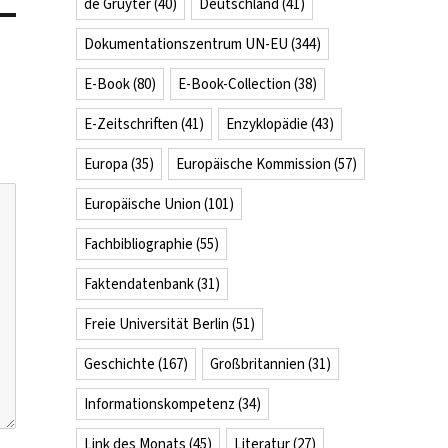
de Gruyter
(40)
Deutschland
(41)
Dokumentationszentrum UN-EU
(344)
E-Book
(80)
E-Book-Collection
(38)
E-Zeitschriften
(41)
Enzyklopädie
(43)
Europa
(35)
Europäische Kommission
(57)
Europäische Union
(101)
Fachbibliographie
(55)
Faktendatenbank
(31)
Freie Universität Berlin
(51)
Geschichte
(167)
Großbritannien
(31)
Informationskompetenz
(34)
Link des Monats
(45)
Literatur
(27)