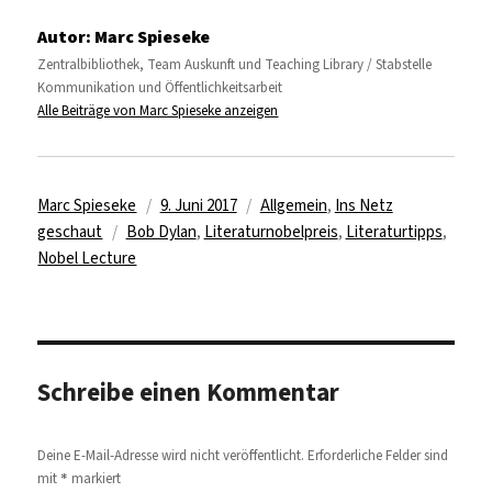
Autor:
Marc Spieseke
Zentralbibliothek, Team Auskunft und Teaching Library / Stabstelle
Kommunikation und Öffentlichkeitsarbeit
Alle Beiträge von Marc Spieseke anzeigen
Autor
Veröffentlicht
Kategorien
Marc Spieseke
9. Juni 2017
Allgemein
,
Ins Netz
Schlagwörter
am
geschaut
Bob Dylan
,
Literaturnobelpreis
,
Literaturtipps
,
Nobel Lecture
Schreibe einen Kommentar
Deine E-Mail-Adresse wird nicht veröffentlicht.
Erforderliche Felder sind
*
mit
markiert