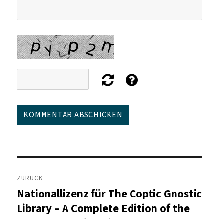
Beitragsnavigation
ZURÜCK
Nationallizenz für The Coptic Gnostic
Vorheriger
Beitrag:
Library – A Complete Edition of the