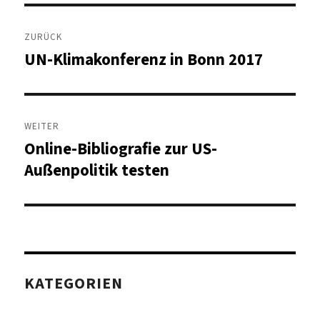
Beitragsnavigation
ZURÜCK
UN-Klimakonferenz in Bonn 2017
Vorheriger
Beitrag:
WEITER
Online-Bibliografie zur US-
Nächster
Beitrag:
Außenpolitik testen
KATEGORIEN