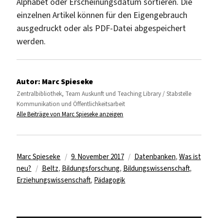
Alphabet oder Erscheinungsdatum sortieren. Die
einzelnen Artikel können für den Eigengebrauch
ausgedruckt oder als PDF-Datei abgespeichert
werden.
Autor:
Marc Spieseke
Zentralbibliothek, Team Auskunft und Teaching Library / Stabstelle
Kommunikation und Öffentlichkeitsarbeit
Alle Beiträge von Marc Spieseke anzeigen
Autor
Veröffentlicht
Kategorien
Marc Spieseke
9. November 2017
Datenbanken
,
Was ist
Schlagwörter
am
neu?
Beltz
,
Bildungsforschung
,
Bildungswissenschaft
,
Erziehungswissenschaft
,
Pädagogik