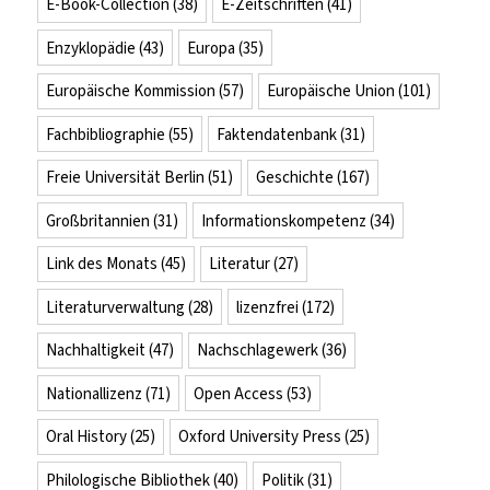
E-Book-Collection
(38)
E-Zeitschriften
(41)
Enzyklopädie
(43)
Europa
(35)
Europäische Kommission
(57)
Europäische Union
(101)
Fachbibliographie
(55)
Faktendatenbank
(31)
Freie Universität Berlin
(51)
Geschichte
(167)
Großbritannien
(31)
Informationskompetenz
(34)
Link des Monats
(45)
Literatur
(27)
Literaturverwaltung
(28)
lizenzfrei
(172)
Nachhaltigkeit
(47)
Nachschlagewerk
(36)
Nationallizenz
(71)
Open Access
(53)
Oral History
(25)
Oxford University Press
(25)
Philologische Bibliothek
(40)
Politik
(31)