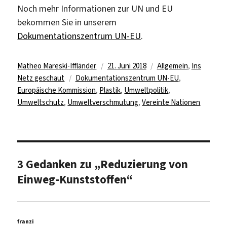
Noch mehr Informationen zur UN und EU
bekommen Sie in unserem
Dokumentationszentrum UN-EU
.
Autor
Veröffentlicht
Kategorien
Matheo Mareski-Iffländer
21. Juni 2018
Allgemein
,
Ins
Schlagwörter
am
Netz geschaut
Dokumentationszentrum UN-EU
,
Europäische Kommission
,
Plastik
,
Umweltpolitik
,
Umweltschutz
,
Umweltverschmutung
,
Vereinte Nationen
3 Gedanken zu „Reduzierung von
Einweg-Kunststoffen“
franzi
sagt: