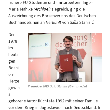
frühere FU-Studentin und -mitarbeiterin Inger-
Maria Mahlke
(
Archipel
)
siegreich, ging die
Auszeichnung des Börsenvereins des Deutschen
Buchhandels nun an
Herkunft
von Saša Stanišić.
Der
1978
im
heuti
gen
Bosni
en-
Herze
Preisträger 2019: Saša Stanišić (© vntr.media)
gowin
a
geborene Autor flüchtete 1992 mit seiner Familie
vor dem Krieg in Jugoslawien nach Deutschland. In