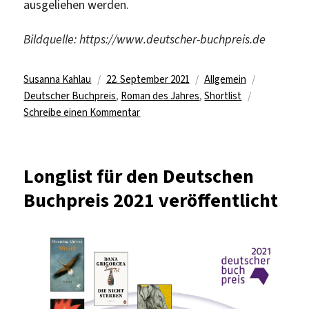
ausgeliehen werden.
Bildquelle: https://www.deutscher-buchpreis.de
Autor
Veröffentlicht
Kategorien
Schlagwört
Susanna Kahlau
22. September 2021
Allgemein
am
Deutscher Buchpreis
,
Roman des Jahres
,
Shortlist
zu
Schreibe einen Kommentar
Shortlist
für
den
Longlist für den Deutschen
deutschen
Buchpreis 2021 veröffentlicht
Buchpreis
2021
veröffentlicht