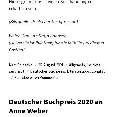
Hintergrundinfos in vielen Buchhandlungen
erhältlich sein.
(Bildquelle: deutscher-buchpreis.de)
Vielen Dank an Katja Faensen
(Universitätsbibliothek) für die Mithilfe bei diesem
Posting!
Autor
Veröffentlicht
Kategorien
Marc Spieseke
26. August 2021
Allgemein
,
Ins Netz
Schlagwörter
am
geschaut
Deutscher Buchpreis
,
Literaturtipps
,
Longlist
zu
Schreibe einen Kommentar
Longlist
für
den
Deutscher Buchpreis 2020 an
Deutschen
Anne Weber
Buchpreis
2021