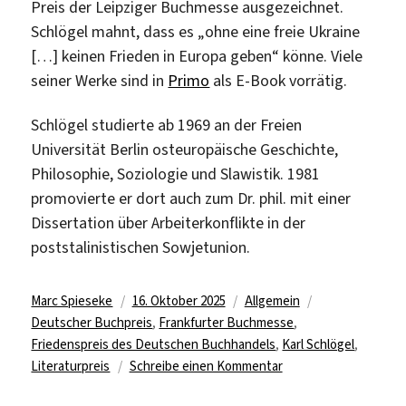
Preis der Leipziger Buchmesse ausgezeichnet.
Schlögel mahnt, dass es „ohne eine freie Ukraine
[…] keinen Frieden in Europa geben“ könne. Viele
seiner Werke sind in
Primo
als E-Book vorrätig.
Schlögel studierte ab 1969 an der Freien
Universität Berlin osteuropäische Geschichte,
Philosophie, Soziologie und Slawistik. 1981
promovierte er dort auch zum Dr. phil. mit einer
Dissertation über Arbeiterkonflikte in der
poststalinistischen Sowjetunion.
Autor
Veröffentlicht
Kategorien
Schlagwörter
Marc Spieseke
16. Oktober 2025
Allgemein
am
Deutscher Buchpreis
,
Frankfurter Buchmesse
,
Friedenspreis des Deutschen Buchhandels
,
Karl Schlögel
,
zu
Literaturpreis
Schreibe einen Kommentar
Dorothee