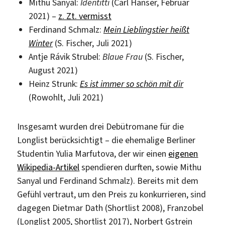
Mithu Sanyal:
Identitti
(Carl Hanser, Februar
2021) –
z. Zt. vermisst
Ferdinand Schmalz:
Mein Lieblingstier heißt
Winter
(S. Fischer, Juli 2021)
Antje Rávik Strubel:
Blaue Frau
(S. Fischer,
August 2021)
Heinz Strunk:
Es ist immer so schön mit dir
(Rowohlt, Juli 2021)
Insgesamt wurden drei Debütromane für die
Longlist berücksichtigt – die ehemalige Berliner
Studentin Yulia Marfutova, der wir einen
eigenen
Wikipedia-Artikel
spendieren durften, sowie Mithu
Sanyal und Ferdinand Schmalz). Bereits mit dem
Gefühl vertraut, um den Preis zu konkurrieren, sind
dagegen Dietmar Dath (Shortlist 2008), Franzobel
(Longlist 2005, Shortlist 2017), Norbert Gstrein