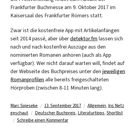
Frankfurter Buchmesse am 9. Oktober 2017 im
Kaisersaal des Frankfurter Römers statt.
Zwar ist die kostenfreie App mit Artikelanfängen
seit 2014 passé, aber über
detektor.fm
lassen sich
nach und nach kostenfrei Auszüge aus den
nominierten Romanen anhören (auch als App
verfügbar). Wer nicht darauf warten will, findet auf
der Webseite des Buchpreises unter den
jeweiligen
Romanprofilen
alle bereits freigeschalteten
Hörproben (zwischen 8-11 Minuten lang).
Autor
Veröffentlicht
Kategorien
Marc Spieseke
13. September 2017
Allgemein
,
Ins Netz
Schlagwörter
am
geschaut
Deutscher Buchpreis
,
Literaturtipps
,
Shortlist
zu
Schreibe einen Kommentar
Finalisten
des