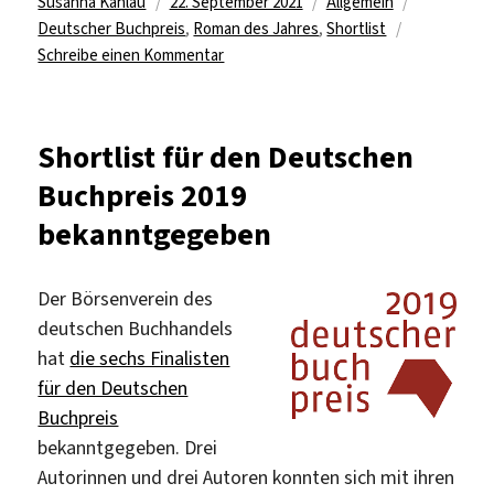
Autor
Veröffentlicht
Kategorien
Schlagwört
Susanna Kahlau
22. September 2021
Allgemein
am
Deutscher Buchpreis
,
Roman des Jahres
,
Shortlist
zu
Schreibe einen Kommentar
Shortlist
für
den
Shortlist für den Deutschen
deutschen
Buchpreis 2019
Buchpreis
2021
bekanntgegeben
veröffentlicht
Der Börsenverein des
deutschen Buchhandels
hat
die sechs Finalisten
für den Deutschen
Buchpreis
bekanntgegeben. Drei
Autorinnen und drei Autoren konnten sich mit ihren