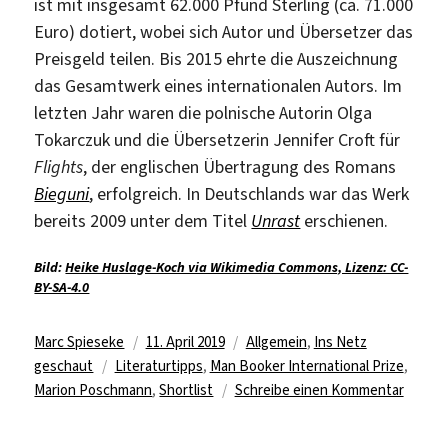
ist mit insgesamt 62.000 Pfund Sterling (ca. 71.000
Euro) dotiert, wobei sich Autor und Übersetzer das
Preisgeld teilen. Bis 2015 ehrte die Auszeichnung
das Gesamtwerk eines internationalen Autors. Im
letzten Jahr waren die polnische Autorin Olga
Tokarczuk und die Übersetzerin Jennifer Croft für
Flights
, der englischen Übertragung des Romans
Bieguni
, erfolgreich. In Deutschlands war das Werk
bereits 2009 unter dem Titel
Unrast
erschienen.
Bild:
Heike Huslage-Koch via Wikimedia Commons, Lizenz: CC-
BY-SA-4.0
Autor
Veröffentlicht
Kategorien
Marc Spieseke
11. April 2019
Allgemein
,
Ins Netz
Schlagwörter
am
geschaut
Literaturtipps
,
Man Booker International Prize
,
zu
Marion Poschmann
,
Shortlist
Schreibe einen Kommentar
Shortli
für