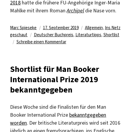
2018
hatte die frühere FU-Angehörige Inger-Maria
Mahlke mit ihrem Roman
Archipel
die Nase vorn.
Autor
Veröffentlicht
Kategorien
Marc Spieseke
17. September 2019
Allgemein
,
Ins Netz
Schlagwörter
am
geschaut
Deutscher Buchpreis
,
Literaturtipps
,
Shortlist
zu
Schreibe einen Kommentar
Shortlist
für
den
Shortlist für Man Booker
Deutschen
International Prize 2019
Buchpreis
2019
bekanntgegeben
bekanntgegeben
Diese Woche sind die Finalisten für den Man
Booker International Prize
bekanntgegeben
worden
. Der britische Literaturpreis wird seit 2016
jährlich an einen fremdsprachigen, ins Englische