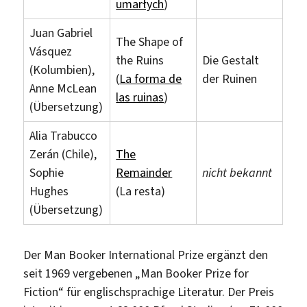
umarłych
)
Juan Gabriel
The Shape of
Vásquez
the Ruins
Die Gestalt
(Kolumbien),
(
La forma de
der Ruinen
Anne McLean
las ruinas
)
(Übersetzung)
Alia Trabucco
Zerán (Chile),
The
Sophie
Remainder
nicht bekannt
Hughes
(La resta)
(Übersetzung)
Der Man Booker International Prize ergänzt den
seit 1969 vergebenen „Man Booker Prize for
Fiction“ für englischsprachige Literatur. Der Preis