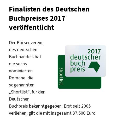
Man
Finalisten des Deutschen
Booke
Buchpreises 2017
Interna
Prize
veröffentlicht
2019
bekan
Der Börsenverein
des deutschen
Buchhandels hat
die sechs
nominierten
Romane, die
sogenannten
„Shortlist“, für den
Deutschen
Buchpreis
bekanntgegeben
. Erst seit 2005
verliehen, gilt die mit insgesamt 37.500 Euro