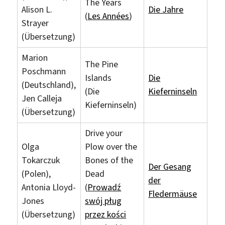
The Years
Alison L.
Die Jahre
(
Les Années
)
Strayer
(Übersetzung)
Marion
The Pine
Poschmann
Islands
Die
(Deutschland),
(Die
Kieferninseln
Jen Calleja
Kieferninseln)
(Übersetzung)
Drive your
Olga
Plow over the
Tokarczuk
Bones of the
Der Gesang
(Polen),
Dead
der
Antonia Lloyd-
(
Prowadź
Fledermäuse
Jones
swój pług
(Übersetzung)
przez kości