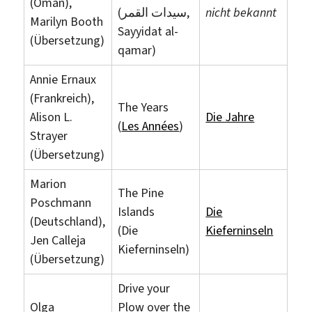
(Oman),
(سيدات القمر,
nicht bekannt
Marilyn Booth
Sayyidat al-
(Übersetzung)
qamar)
Annie Ernaux
(Frankreich),
The Years
Alison L.
Die Jahre
(
Les Années
)
Strayer
(Übersetzung)
Marion
The Pine
Poschmann
Islands
Die
(Deutschland),
(Die
Kieferninseln
Jen Calleja
Kieferninseln)
(Übersetzung)
Drive your
Olga
Plow over the