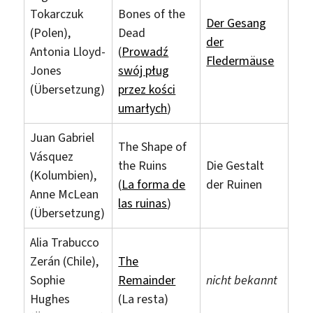
Tokarczuk
Bones of the
Der Gesang
(Polen),
Dead
der
Antonia Lloyd-
(
Prowadź
Fledermäuse
Jones
swój pług
(Übersetzung)
przez kości
umarłych
)
Juan Gabriel
The Shape of
Vásquez
the Ruins
Die Gestalt
(Kolumbien),
(
La forma de
der Ruinen
Anne McLean
las ruinas
)
(Übersetzung)
Alia Trabucco
Zerán (Chile),
The
Sophie
Remainder
nicht bekannt
Hughes
(La resta)