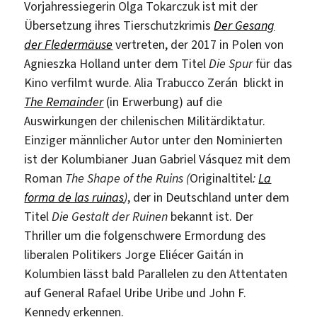
Vorjahressiegerin Olga Tokarczuk ist mit der
Übersetzung ihres Tierschutzkrimis
Der Gesang
der Fledermäuse
vertreten, der 2017 in Polen von
Agnieszka Holland unter dem Titel
Die Spur
für das
Kino verfilmt wurde. Alia Trabucco Zerán blickt in
The Remainder
(in Erwerbung) auf die
Auswirkungen der chilenischen Militärdiktatur.
Einziger männlicher Autor unter den Nominierten
ist der Kolumbianer Juan Gabriel Vásquez mit dem
Roman
The Shape of the Ruins (
Originaltitel
:
La
forma de las ruinas
)
, der in Deutschland unter dem
Titel
Die Gestalt der Ruinen
bekannt ist. Der
Thriller um die folgenschwere Ermordung des
liberalen Politikers Jorge Eliécer Gaitán in
Kolumbien lässt bald Parallelen zu den Attentaten
auf General Rafael Uribe Uribe und John F.
Kennedy erkennen.