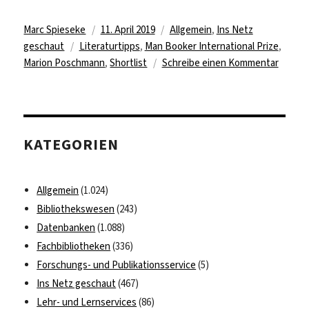
Autor
Veröffentlicht
Kategorien
Marc Spieseke
11. April 2019
Allgemein
,
Ins Netz
Schlagwörter
am
geschaut
Literaturtipps
,
Man Booker International Prize
,
zu
Marion Poschmann
,
Shortlist
Schreibe einen Kommentar
Shortli
für
Man
Booke
KATEGORIEN
Interna
Prize
2019
Allgemein
(1.024)
bekan
Bibliothekswesen
(243)
Datenbanken
(1.088)
Fachbibliotheken
(336)
Forschungs- und Publikationsservice
(5)
Ins Netz geschaut
(467)
Lehr- und Lernservices
(86)