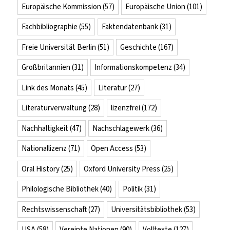
Europäische Kommission
(57)
Europäische Union
(101)
Fachbibliographie
(55)
Faktendatenbank
(31)
Freie Universität Berlin
(51)
Geschichte
(167)
Großbritannien
(31)
Informationskompetenz
(34)
Link des Monats
(45)
Literatur
(27)
Literaturverwaltung
(28)
lizenzfrei
(172)
Nachhaltigkeit
(47)
Nachschlagewerk
(36)
Nationallizenz
(71)
Open Access
(53)
Oral History
(25)
Oxford University Press
(25)
Philologische Bibliothek
(40)
Politik
(31)
Rechtswissenschaft
(27)
Universitätsbibliothek
(53)
USA
(58)
Vereinte Nationen
(90)
Volltexte
(127)