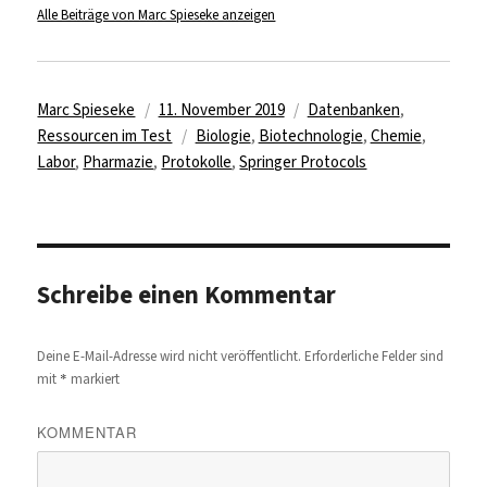
Alle Beiträge von Marc Spieseke anzeigen
Autor
Veröffentlicht
Kategorien
Marc Spieseke
11. November 2019
Datenbanken
,
am
Schlagwörter
Ressourcen im Test
Biologie
,
Biotechnologie
,
Chemie
,
Labor
,
Pharmazie
,
Protokolle
,
Springer Protocols
Schreibe einen Kommentar
Deine E-Mail-Adresse wird nicht veröffentlicht.
Erforderliche Felder sind
*
mit
markiert
KOMMENTAR