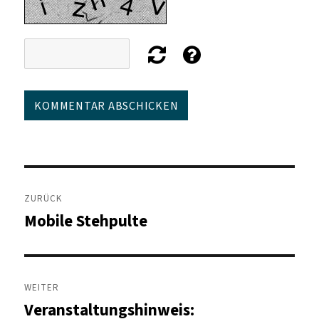
Beitragsnavigation
ZURÜCK
Mobile Stehpulte
Vorheriger
Beitrag:
WEITER
Veranstaltungshinweis:
Nächster