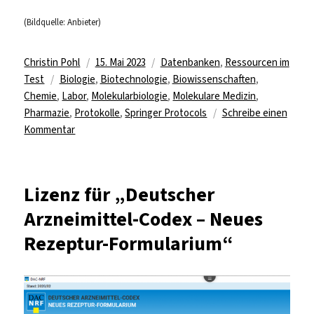
(Bildquelle: Anbieter)
Autor
Veröffentlicht
Kategorien
Christin Pohl
15. Mai 2023
Datenbanken
,
Ressourcen im
Schlagwörter
am
Test
Biologie
,
Biotechnologie
,
Biowissenschaften
,
Chemie
,
Labor
,
Molekularbiologie
,
Molekulare Medizin
,
Pharmazie
,
Protokolle
,
Springer Protocols
Schreibe einen
zu
Kommentar
Test
für
„Springer
Lizenz für „Deutscher
Protocols“
Arzneimittel-Codex – Neues
Rezeptur-Formularium“