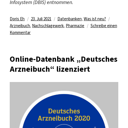
Infosystem (DBIS) entnommen.
Autor
Veröffentlicht
Kategorien
Schlagwö
Doris Eh
23. Juli 2021
Datenbanken
,
Was ist neu?
am
Arzneibuch
,
Nachschlagewerk
,
Pharmazie
Schreibe einen
zu
Kommentar
Lizenz
für
„Deutscher
Online-Datenbank „Deutsches
Arzneimittel-
Arzneibuch“ lizenziert
Codex
–
Neues
Rezeptur-
Formularium“