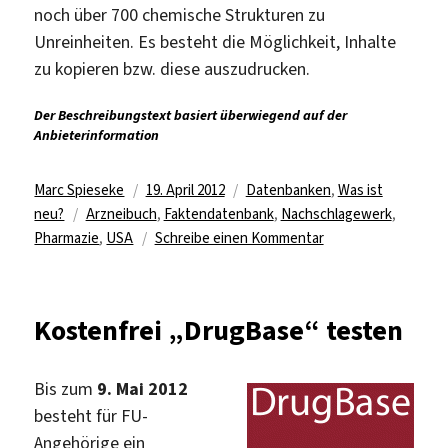
noch über 700 chemische Strukturen zu
Unreinheiten. Es besteht die Möglichkeit, Inhalte
zu kopieren bzw. diese auszudrucken.
Der Beschreibungstext basiert überwiegend auf der
Anbieterinformation
Autor
Veröffentlicht
Kategorien
Marc Spieseke
19. April 2012
Datenbanken
,
Was ist
Schlagwörter
am
neu?
Arzneibuch
,
Faktendatenbank
,
Nachschlagewerk
,
zu
Pharmazie
,
USA
Schreibe einen Kommentar
„United
States
Pharmacopeia
Kostenfrei „DrugBase“ testen
National
Formulary“
lizenziert
Bis zum
9. Mai 2012
besteht für FU-
Angehörige ein