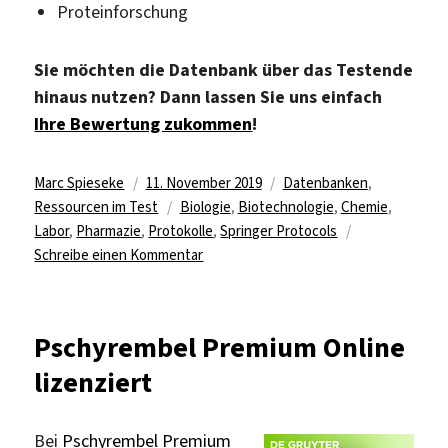
Proteinforschung
Sie möchten die Datenbank über das Testende
hinaus nutzen? Dann lassen Sie uns einfach
Ihre Bewertung zukommen
!
Autor
Veröffentlicht
Kategorien
Marc Spieseke
11. November 2019
Datenbanken
,
am
Schlagwörter
Ressourcen im Test
Biologie
,
Biotechnologie
,
Chemie
,
Labor
,
Pharmazie
,
Protokolle
,
Springer Protocols
zu
Schreibe einen Kommentar
Test
für
Springer
Pschyrembel Premium Online
Protocols
lizenziert
Bei
Pschyrembel Premium