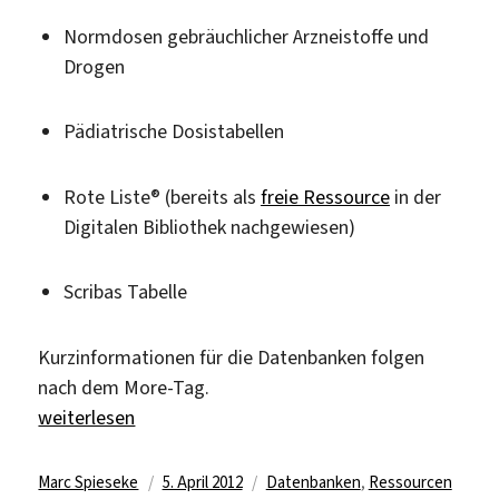
Normdosen gebräuchlicher Arzneistoffe und
Drogen
Pädiatrische Dosistabellen
Rote Liste® (bereits als
freie Ressource
in der
Digitalen Bibliothek nachgewiesen)
Scribas Tabelle
Kurzinformationen für die Datenbanken folgen
nach dem More-Tag.
„Kostenfrei „DrugBase“ testen“
weiterlesen
Autor
Veröffentlicht
Kategorien
Marc Spieseke
5. April 2012
Datenbanken
,
Ressourcen