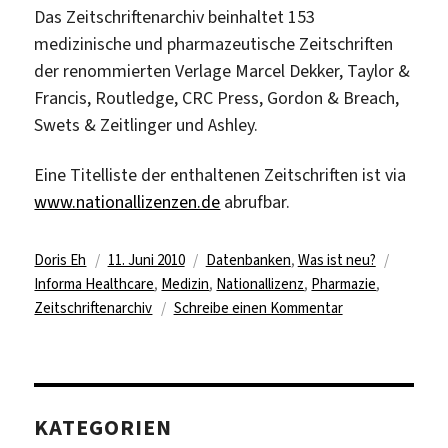
Das Zeitschriftenarchiv beinhaltet 153
medizinische und pharmazeutische Zeitschriften
der renommierten Verlage Marcel Dekker, Taylor &
Francis, Routledge, CRC Press, Gordon & Breach,
Swets & Zeitlinger und Ashley.
Eine Titelliste der enthaltenen Zeitschriften ist via
www.nationallizenzen.de
abrufbar.
Autor
Veröffentlicht
Kategorien
Schlagw
Doris Eh
11. Juni 2010
Datenbanken
,
Was ist neu?
am
Informa Healthcare
,
Medizin
,
Nationallizenz
,
Pharmazie
,
zu
Zeitschriftenarchiv
Schreibe einen Kommentar
Nationallizenz
für
Informa
Healthcare
KATEGORIEN
Digital