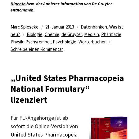
Digento
bzw. der Anbieter-Information von De Gruyter
entnommen.
Autor
Veröffentlicht
Kategorien
Marc Spieseke
21. Januar 2013
Datenbanken
,
Was ist
Schlagwörter
am
neu?
Biologie
,
Chemie
,
de Gruyter
,
Medizin
,
Pharmazie
,
Physik
,
Pschyrembel
,
Psychologie
,
Wörterbücher
zu
Schreibe einen Kommentar
Pschyrembel
Premium
Online
„United States Pharmacopeia
lizenziert
National Formulary“
lizenziert
Für FU-Angehörige ist ab
sofort die Online-Version von
United States Pharmacopeia