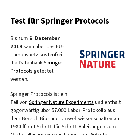
Datenbank
„Deutsches
Test für Springer Protocols
Arzneibuch“
lizenziert
Bis zum
6. Dezember
2019
kann über das FU-
Campusnetz kostenfrei
die Datenbank
Springer
Protocols
getestet
werden.
Springer Protocols ist ein
Teil von
Springer Nature Experiments
und enthält
gegenwärtig über 57.000 Labor-Protokolle aus
dem Bereich Bio- und Umweltwissenschaften ab
1980 ff. mit Schritt-für-Schritt-Anleitungen zum
Nachstellen im eigenen Labor. Laut Anbieter