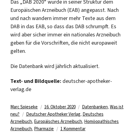
Das „DAB 2020“ wurde in seiner Struktur dem
Europäischen Arzneibuch (EAB) angepasst. Nach
und nach wandern immer mehr Texte aus dem
DAB in das EAB, so dass das DAB schrumpft. Es
wird aber sicher immer ein nationales Arzneibuch
geben für die Vorschriften, die nicht europaweit
gelten.
Die Datenbank wird jährlich aktualisiert.
Text- und Bildquelle:
deutscher-apotheker-
verlag.de
Autor
Veröffentlicht
Kategorien
Marc Spieseke
16. Oktober 2020
Datenbanken
,
Was ist
Schlagwörter
am
neu?
Deutscher Apotheker Verlag
,
Deutsches
Arzneibuch
,
Europäisches Arzneibuch
,
Homöopathisches
zu
Arzneibuch
,
Pharmazie
1 Kommentar
Online-