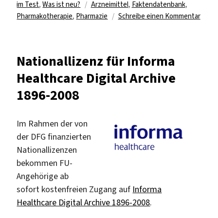
am
Schlagwörter
im Test
,
Was ist neu?
Arzneimittel
,
Faktendatenbank
,
zu
Pharmakotherapie
,
Pharmazie
Schreibe einen Kommentar
Koste
„Dru
teste
Nationallizenz für Informa
Healthcare Digital Archive
1896-2008
Im Rahmen der von
der DFG finanzierten
Nationallizenzen
bekommen FU-
Angehörige ab
sofort kostenfreien Zugang auf
Informa
Healthcare Digital Archive 1896-2008
.