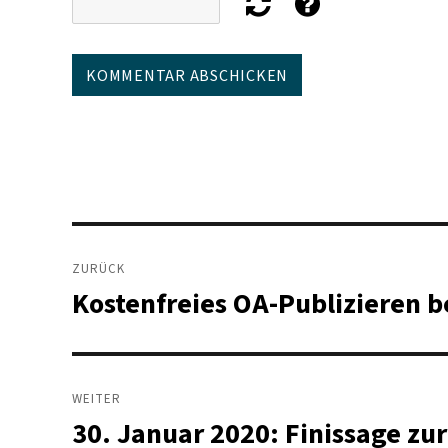
Beitragsnavigation
ZURÜCK
Kostenfreies OA-Publizieren b
Vorheriger
Beitrag:
WEITER
30. Januar 2020: Finissage zu
Nächster