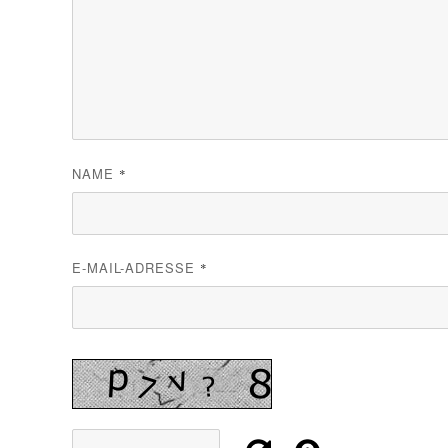
NAME
*
E-MAIL-ADRESSE
*