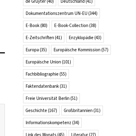
de Gruyter
(40)
Deutschland
(41)
Dokumentationszentrum UN-EU
(344)
E-Book
(80)
E-Book-Collection
(38)
E-Zeitschriften
(41)
Enzyklopädie
(43)
Europa
(35)
Europäische Kommission
(57)
Europäische Union
(101)
Fachbibliographie
(55)
Faktendatenbank
(31)
Freie Universität Berlin
(51)
Geschichte
(167)
Großbritannien
(31)
Informationskompetenz
(34)
Link des Monats
(45)
Literatur
(27)