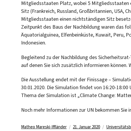
Mitgliedsstaaten Platz, wobei 5 Mitgliedsstaaten
Sitz (Frankreich, Russland, Großbritannien, USA, Ch
Mitgliedsstaaten einen nichtständigen Sitz beset
Zeitpunkt des Baus der Nachbildung waren das fo
Äquatorialguinea, Elfenbeinküste, Kuwait, Peru, P
Indonesien.
Begleitend zu der Nachbildung des Sicherheitsrat
auf denen Sie sich zusätzlich informieren können. 
Die Ausstellung endet mit der Finissage – Simulat
30.01.2020. Die Simulation findet von 16:20-18:00 U
Thema der Simulation ist „Climate Change: Matter 
Noch mehr Informationen zur UN bekommen Sie 
Autor
Veröffentlicht
Kategorien
Matheo Mareski-Iffländer
21. Januar 2020
Universitätsb