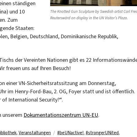
 einen ständigen
ina) und 10
The Knotted Gun Sculpture by Swedish artist Carl Fred
Reuterswärd on display in the UN Visitor’s Plaza.
zen. Zum
lgende Staaten:
olen, Belgien, Deutschland, Dominikanische Republik,
-Tischs der Vereinten Nationen gibt es 22 Informationswände
Wir freuen uns auf Ihren Besuch!
ion einer VN-Sicherheitsratssitzung am Donnerstag,
hr im Henry-Ford-Bau, 2. OG, Foyer statt und ist öffentlich.
of International Security?“.
in unserem
Dokumentationszentrum UN-EU
.
Schlagwörter
ibliothek
,
Veranstaltungen
#beUNactive!
,
#strongerUNited
,