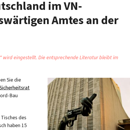
utschland im VN-
uswärtigen Amtes an der
wird eingestellt. Die entsprechende Literatur bleibt im
en Sie die
icherheitsrat
Ford-Bau
 Tisches des
sch haben 15