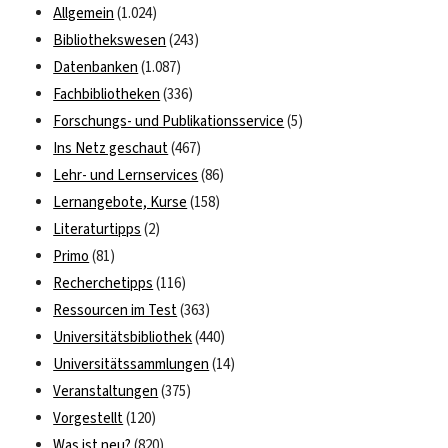
Allgemein
(1.024)
Deutschland
Bibliothekswesen
(243)
im
Datenbanken
(1.087)
VN-
Sicherheitsrat
Fachbibliotheken
(336)
des
Forschungs- und Publikationsservice
(5)
Auswärtigen
Ins Netz geschaut
(467)
Amtes
Lehr- und Lernservices
(86)
an
Lernangebote, Kurse
(158)
der
Literaturtipps
(2)
FU-
Primo
(81)
Berlin
Recherchetipps
(116)
Ressourcen im Test
(363)
Universitätsbibliothek
(440)
Universitätssammlungen
(14)
Veranstaltungen
(375)
Vorgestellt
(120)
Was ist neu?
(820)