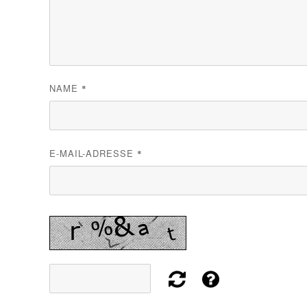
NAME
*
E-MAIL-ADRESSE
*