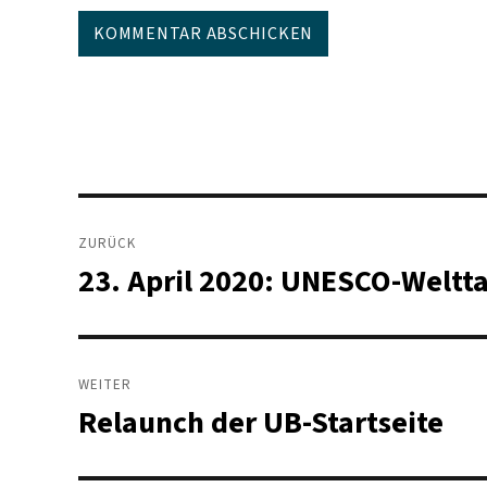
Beitragsnavigation
ZURÜCK
23. April 2020: UNESCO-Weltt
Vorheriger
Beitrag:
WEITER
Relaunch der UB-Startseite
Nächster
Beitrag: