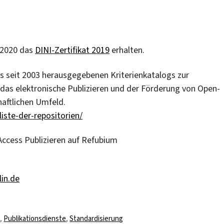
4.2020 das
DINI-Zertifikat 2019
erhalten.
des seit 2003 herausgegebenen Kriterienkatalogs zur
r das elektronische Publizieren und der Förderung von Open-
aftlichen Umfeld.
/liste-der-repositorien/
ccess Publizieren auf Refubium
in.de
r
s
,
Publikationsdienste
,
Standardisierung