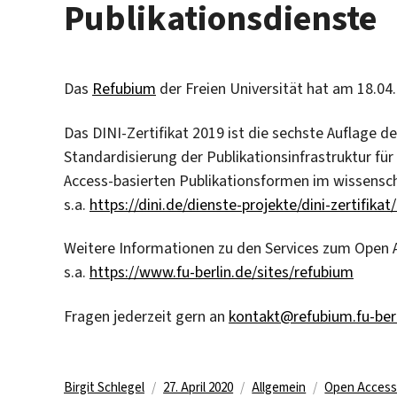
Publikationsdienste
Das
Refubium
der Freien Universität hat am 18.0
Das DINI-Zertifikat 2019 ist die sechste Auflage 
Standardisierung der Publikationsinfrastruktur fü
Access-basierten Publikationsformen im wissensch
s.a.
https://dini.de/dienste-projekte/dini-zertifikat
Weitere Informationen zu den Services zum Open A
s.a.
https://www.fu-berlin.de/sites/refubium
Fragen jederzeit gern an
kontakt@refubium.fu-berl
Autor
Veröffentlicht
Kategorien
Schlagwörte
Birgit Schlegel
27. April 2020
Allgemein
Open Acces