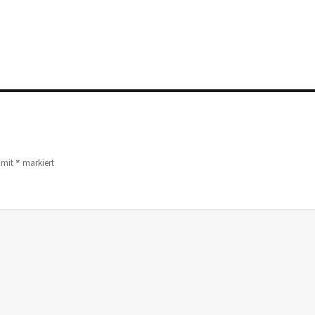
*
d mit
markiert