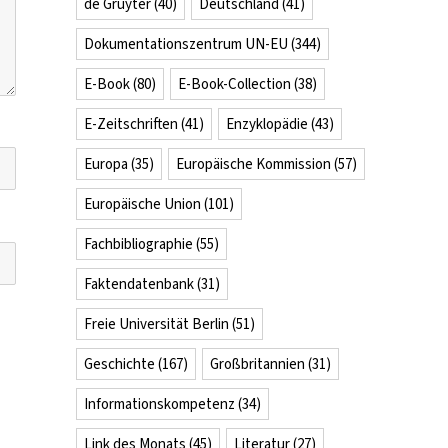
de Gruyter
(40)
Deutschland
(41)
Dokumentationszentrum UN-EU
(344)
E-Book
(80)
E-Book-Collection
(38)
E-Zeitschriften
(41)
Enzyklopädie
(43)
Europa
(35)
Europäische Kommission
(57)
Europäische Union
(101)
Fachbibliographie
(55)
Faktendatenbank
(31)
Freie Universität Berlin
(51)
Geschichte
(167)
Großbritannien
(31)
Informationskompetenz
(34)
Link des Monats
(45)
Literatur
(27)