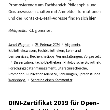
Promovierende am Fachbereich Philosophie und
Geisteswissenschaften mit Anmeldeinformationen
und der Kontakt-E-Mail-Adresse finden sich
hier
.
Bildquelle:
K.I. generiert
Autor
Veröffentlicht
Kategorien
Janet Wagner
23. Februar 2024
Allgemein
,
am
Bibliothekswesen
,
Fachbibliotheken
,
Lehr- und
Lernservices
,
Recherchetipps
,
Veranstaltungen
,
Vorgestellt
Schlagwörter
Dissertation
,
Fachbibliotheken ; Philologische Bibliothek
,
Forschungsdatenmanagement
,
Literaturrecherche
,
Promotion
,
Publikationsdienste
,
Schulungen
,
Sprechstunde
,
zu
Workshops
Schreibe einen Kommentar
Angebote
für
Promovierende
DINI-Zertifikat 2019 für Open-
in
der