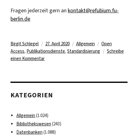
Fragen jederzeit gern an
kontakt@refubium.fu-
berlin.de
Autor
Veröffentlicht
Kategorien
Schlagwörter
Birgit Schlegel
27. April 2020
Allgemein
Open
am
Access
,
Publikationsdienste
,
Standardisierung
Schreibe
zu
einen Kommentar
DINI-
Zertifikat
2019
für
KATEGORIEN
Open-
Access-
Publikationsdienste
Allgemein
(1.024)
Bibliothekswesen
(243)
Datenbanken
(1.088)