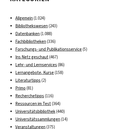
Philologischen
Bibliothek
Allgemein
(1.024)
Bibliothekswesen
(243)
Datenbanken
(1.088)
Fachbibliotheken
(336)
Forschungs- und Publikationsservice
(5)
Ins Netz geschaut
(467)
Lehr- und Lernservices
(86)
Lernangebote, Kurse
(158)
Literaturtipps
(2)
Primo
(81)
Recherchetipps
(116)
Ressourcen im Test
(364)
Universitätsbibliothek
(440)
Universitätssammlungen
(14)
Veranstaltungen
(375)