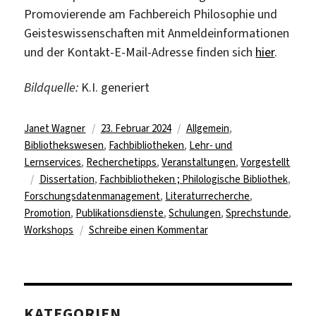
Promovierende am Fachbereich Philosophie und
Geisteswissenschaften mit Anmeldeinformationen
und der Kontakt-E-Mail-Adresse finden sich
hier
.
Bildquelle:
K.I. generiert
Autor
Veröffentlicht
Kategorien
Janet Wagner
23. Februar 2024
Allgemein
,
am
Bibliothekswesen
,
Fachbibliotheken
,
Lehr- und
Lernservices
,
Recherchetipps
,
Veranstaltungen
,
Vorgestellt
Schlagwörter
Dissertation
,
Fachbibliotheken ; Philologische Bibliothek
,
Forschungsdatenmanagement
,
Literaturrecherche
,
Promotion
,
Publikationsdienste
,
Schulungen
,
Sprechstunde
,
zu
Workshops
Schreibe einen Kommentar
Angebote
für
Promovierende
in
KATEGORIEN
der