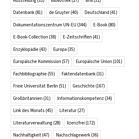
Ausstellung
(32)
Bibliothek
(27)
Brill
(32)
Datenbank
(81)
de Gruyter
(40)
Deutschland
(41)
Dokumentationszentrum UN-EU
(344)
E-Book
(80)
E-Book-Collection
(38)
E-Zeitschriften
(41)
Enzyklopädie
(43)
Europa
(35)
Europäische Kommission
(57)
Europäische Union
(101)
Fachbibliographie
(55)
Faktendatenbank
(31)
Freie Universität Berlin
(51)
Geschichte
(167)
Großbritannien
(31)
Informationskompetenz
(34)
Link des Monats
(45)
Literatur
(27)
Literaturverwaltung
(28)
lizenzfrei
(172)
Nachhaltigkeit
(47)
Nachschlagewerk
(36)