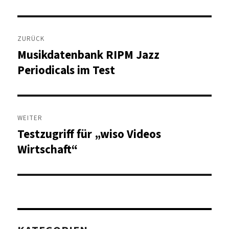
Beitragsnavigation
ZURÜCK
Musikdatenbank RIPM Jazz
Vorheriger
Beitrag:
Periodicals im Test
WEITER
Testzugriff für „wiso Videos
Nächster
Beitrag:
Wirtschaft“