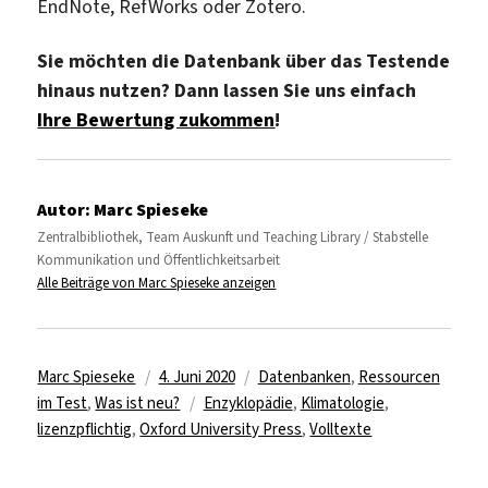
EndNote, RefWorks oder Zotero.
Sie möchten die Datenbank über das Testende
hinaus nutzen? Dann lassen Sie uns einfach
Ihre Bewertung zukommen
!
Autor:
Marc Spieseke
Zentralbibliothek, Team Auskunft und Teaching Library / Stabstelle
Kommunikation und Öffentlichkeitsarbeit
Alle Beiträge von Marc Spieseke anzeigen
Autor
Veröffentlicht
Kategorien
Marc Spieseke
4. Juni 2020
Datenbanken
,
Ressourcen
am
Schlagwörter
im Test
,
Was ist neu?
Enzyklopädie
,
Klimatologie
,
lizenzpflichtig
,
Oxford University Press
,
Volltexte