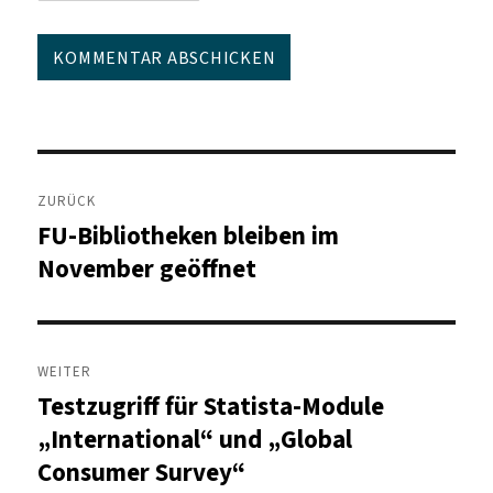
Beitragsnavigation
ZURÜCK
FU-Bibliotheken bleiben im
Vorheriger
Beitrag:
November geöffnet
WEITER
Testzugriff für Statista-Module
Nächster
Beitrag:
„International“ und „Global
Consumer Survey“