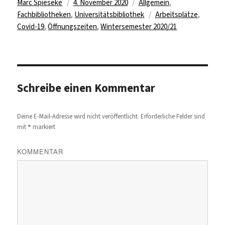
Autor
Veröffentlicht
Kategorien
Marc Spieseke
4. November 2020
Allgemein
,
am
Schlagwörter
Fachbibliotheken
,
Universitätsbibliothek
Arbeitsplätze
,
Covid-19
,
Öffnungszeiten
,
Wintersemester 2020/21
Schreibe einen Kommentar
Deine E-Mail-Adresse wird nicht veröffentlicht.
Erforderliche Felder sind
*
mit
markiert
KOMMENTAR