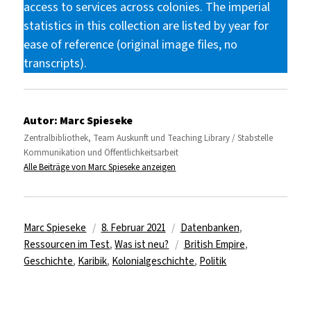
access to services across colonies. The imperial
statistics in this collection are listed by year for
ease of reference (original image files, no
transcripts).
Autor:
Marc Spieseke
Zentralbibliothek, Team Auskunft und Teaching Library / Stabstelle
Kommunikation und Öffentlichkeitsarbeit
Alle Beiträge von Marc Spieseke anzeigen
Autor
Veröffentlicht
Kategorien
Marc Spieseke
8. Februar 2021
Datenbanken
,
am
Schlagwörter
Ressourcen im Test
,
Was ist neu?
British Empire
,
Geschichte
,
Karibik
,
Kolonialgeschichte
,
Politik