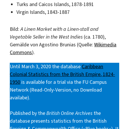
Turks and Caicos Islands, 1878-1891
Virgin Islands, 1843-1887
Bild:
A Linen Market with a Linen-stall and
Vegetable Seller in the West Indies
(ca. 1780),
Gemälde von Agostino Brunias (Quelle:
Wikimedia
Commons
).
Until March 3, 2020 the database
Caribbean
Colonial Statistics from the British Empire, 1824-
1950
is available for a trial via the FU Campus
Network (Read-Only-Version, no Download
availabe).
Published by the
British Online Archives
the
database presents statistics from the British
Foreign & Commonwealth Office (»Blue books«). It