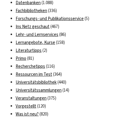
Datenbanken
(1.088)
März
2023
Fachbibliotheken
(336)
geschlossen
Forschungs- und Publikationsservice
(5)
Ins Netz geschaut
(467)
Lehr- und Lernservices
(86)
Lernangebote, Kurse
(158)
Literaturtipps
(2)
Primo
(81)
Recherchetipps
(116)
Ressourcen im Test
(364)
Universitätsbibliothek
(440)
Universitätssammlungen
(14)
Veranstaltungen
(375)
Vorgestellt
(120)
Was ist neu?
(820)