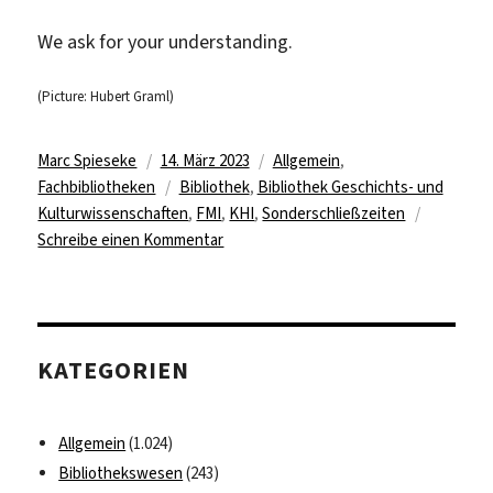
We ask for your understanding.
(Picture: Hubert Graml)
Autor
Veröffentlicht
Kategorien
Marc Spieseke
14. März 2023
Allgemein
,
am
Schlagwörter
Fachbibliotheken
Bibliothek
,
Bibliothek Geschichts- und
Kulturwissenschaften
,
FMI
,
KHI
,
Sonderschließzeiten
zu
Schreibe einen Kommentar
Bibliothek
Geschichts-
und
Kunstwissenschaften
KATEGORIEN
bleibt
vom
20.
Allgemein
(1.024)
bis
Bibliothekswesen
(243)
24.