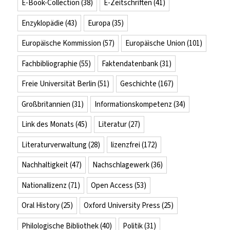
E-Book-Collection
(38)
E-Zeitschriften
(41)
Enzyklopädie
(43)
Europa
(35)
Europäische Kommission
(57)
Europäische Union
(101)
Fachbibliographie
(55)
Faktendatenbank
(31)
Freie Universität Berlin
(51)
Geschichte
(167)
Großbritannien
(31)
Informationskompetenz
(34)
Link des Monats
(45)
Literatur
(27)
Literaturverwaltung
(28)
lizenzfrei
(172)
Nachhaltigkeit
(47)
Nachschlagewerk
(36)
Nationallizenz
(71)
Open Access
(53)
Oral History
(25)
Oxford University Press
(25)
Philologische Bibliothek
(40)
Politik
(31)