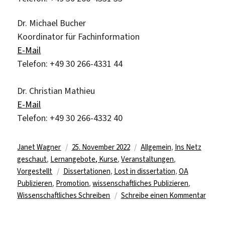
Dr. Michael Bucher
Koordinator für Fachinformation
E-Mail
Telefon: +49 30 266-4331 44
Dr. Christian Mathieu
E-Mail
Telefon: +49 30 266-4332 40
Autor
Veröffentlicht
Kategorien
Janet Wagner
25. November 2022
Allgemein
,
Ins Netz
am
geschaut
,
Lernangebote, Kurse
,
Veranstaltungen
,
Schlagwörter
Vorgestellt
Dissertationen
,
Lost in dissertation
,
OA
Publizieren
,
Promotion
,
wissenschaftliches Publizieren
,
zu
Wissenschaftliches Schreiben
Schreibe einen Kommentar
Wisse
–