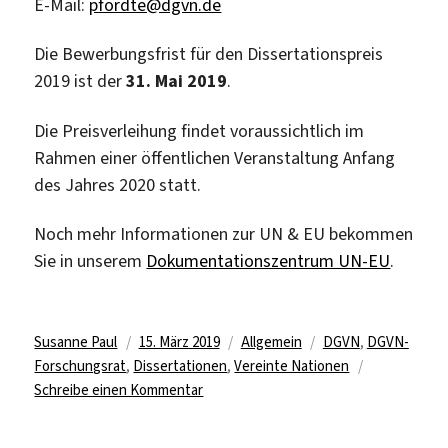
E-Mail:
pfordte@dgvn.de
Die Bewerbungsfrist für den Dissertationspreis
2019 ist der
31. Mai 2019
.
Die Preisverleihung findet voraussichtlich im
Rahmen einer öffentlichen Veranstaltung Anfang
des Jahres 2020 statt.
Noch mehr Informationen zur UN & EU bekommen
Sie in unserem
Dokumentationszentrum UN-EU
.
Autor
Veröffentlicht
Kategorien
Schlagwörter
Susanne Paul
15. März 2019
Allgemein
DGVN
,
DGVN-
am
Forschungsrat
,
Dissertationen
,
Vereinte Nationen
zu
Schreibe einen Kommentar
Ausschreibung
der