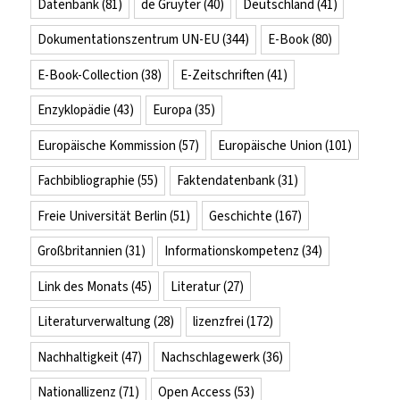
Datenbank
(81)
de Gruyter
(40)
Deutschland
(41)
Dokumentationszentrum UN-EU
(344)
E-Book
(80)
E-Book-Collection
(38)
E-Zeitschriften
(41)
Enzyklopädie
(43)
Europa
(35)
Europäische Kommission
(57)
Europäische Union
(101)
Fachbibliographie
(55)
Faktendatenbank
(31)
Freie Universität Berlin
(51)
Geschichte
(167)
Großbritannien
(31)
Informationskompetenz
(34)
Link des Monats
(45)
Literatur
(27)
Literaturverwaltung
(28)
lizenzfrei
(172)
Nachhaltigkeit
(47)
Nachschlagewerk
(36)
Nationallizenz
(71)
Open Access
(53)