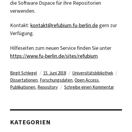
die Software Dspace für ihre Repositorien
verwenden.
Kontakt:
kontakt@refubium.fu-berlin.de
gern zur
Verfügung.
Hilfeseiten zum neuen Service finden Sie unter
https://www.fu-berlin.de/sites/refubium
Autor
Veröffentlicht
Kategorien
Schlag
Birgit Schlegel
15. Juni 2018
Universitätsbibliothek
am
Dissertationen
,
Forschungsdaten
,
Open Access
,
zu
Publikationen
,
Repository
Schreibe einen Kommentar
Refubium
–
das
neue
KATEGORIEN
Reposito
der