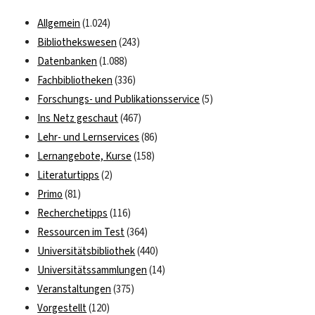
Freien
Allgemein
(1.024)
Universit
Bibliothekswesen
(243)
Berlin
Datenbanken
(1.088)
nun
live!
Fachbibliotheken
(336)
Forschungs- und Publikationsservice
(5)
Ins Netz geschaut
(467)
Lehr- und Lernservices
(86)
Lernangebote, Kurse
(158)
Literaturtipps
(2)
Primo
(81)
Recherchetipps
(116)
Ressourcen im Test
(364)
Universitätsbibliothek
(440)
Universitätssammlungen
(14)
Veranstaltungen
(375)
Vorgestellt
(120)