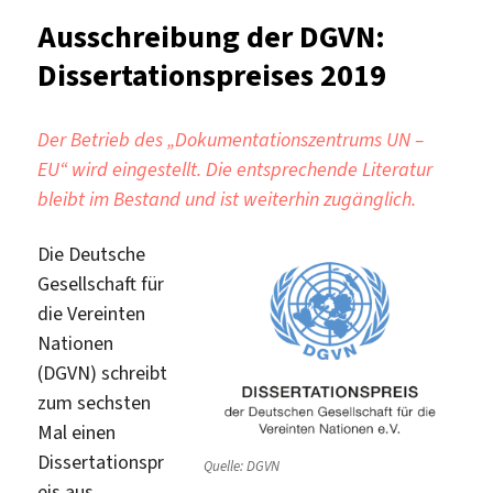
Works
Ausschreibung der DGVN:
für
Dissertationspreises 2019
Promo
Der Betrieb des „Dokumentationszentrums UN –
EU“ wird eingestellt. Die entsprechende Literatur
bleibt im Bestand und ist weiterhin zugänglich.
Die Deutsche
Gesellschaft für
die Vereinten
Nationen
(DGVN) schreibt
zum sechsten
Mal einen
Dissertationspr
Quelle: DGVN
eis aus.