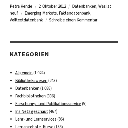
Autor
Veröffentlicht
Kategorien
Petra Kende
2. Oktober 2012
Datenbanken
,
Was ist
Schlagwörter
am
neu?
Emerging Markets
,
Faktendatenbank
,
zu
Volltextdatenbank
Schreibe einen Kommentar
Datenbank
Emerging
Markets
für
KATEGORIEN
Zentral-
und
Südeuropa
Allgemein
(1.024)
lizenziert
Bibliothekswesen
(243)
Datenbanken
(1.088)
Fachbibliotheken
(336)
Forschungs- und Publikationsservice
(5)
Ins Netz geschaut
(467)
Lehr- und Lernservices
(86)
Lernangebote, Kurse
(158)