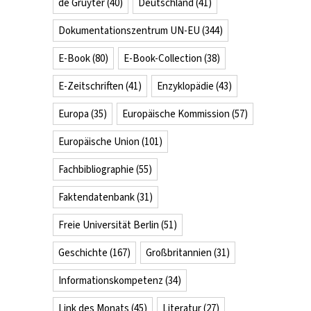
de Gruyter
(40)
Deutschland
(41)
Dokumentationszentrum UN-EU
(344)
E-Book
(80)
E-Book-Collection
(38)
E-Zeitschriften
(41)
Enzyklopädie
(43)
Europa
(35)
Europäische Kommission
(57)
Europäische Union
(101)
Fachbibliographie
(55)
Faktendatenbank
(31)
Freie Universität Berlin
(51)
Geschichte
(167)
Großbritannien
(31)
Informationskompetenz
(34)
Link des Monats
(45)
Literatur
(27)