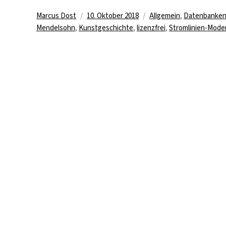
Autor
Veröffentlicht
Kategorien
Marcus Dost
10. Oktober 2018
Allgemein
,
Datenbanke
am
Mendelsohn
,
Kunstgeschichte
,
lizenzfrei
,
Stromlinien-Mode