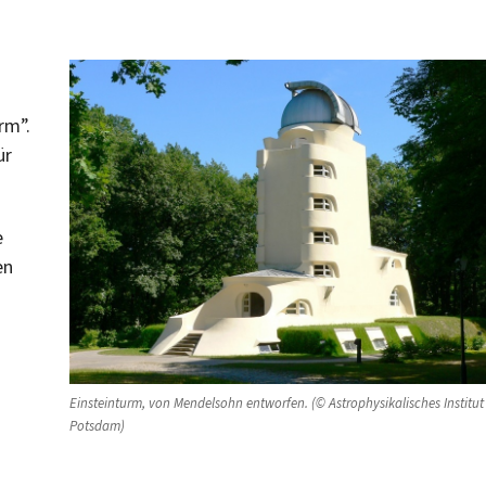
rm”.
ür
e
en
Einsteinturm, von Mendelsohn entworfen. (© Astrophysikalisches Institut
Potsdam)