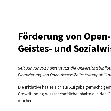
Beratungstermin
zu
OA
–
Finanzierungsmodelle
am
Förderung von Open-
18.
März
Geistes- und Sozialw
2020
Seit Januar 2018 unterstützt die Universitätsbibli
Finanzierung von Open-Access-Zeitschriftenpublikat
Die Initiative hat es sich zur Aufgabe gemacht g
Crowdfunding wissenschaftliche Inhalte aus den Ge
machen.