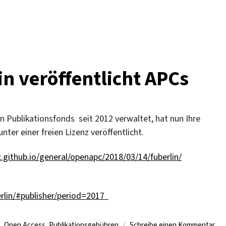
ung
-
tionen
in veröffentlicht APCs
-
issenschaften
n Publikationsfonds seit 2012 verwaltet, hat nun Ihre
er einer freien Lizenz veröffentlicht.
.github.io/general/openapc/2018/03/14/fuberlin/
erlin/#publisher/period=2017
r
zu
g
,
Open Access
,
Publikationsgebühren
Schreibe einen Kommentar