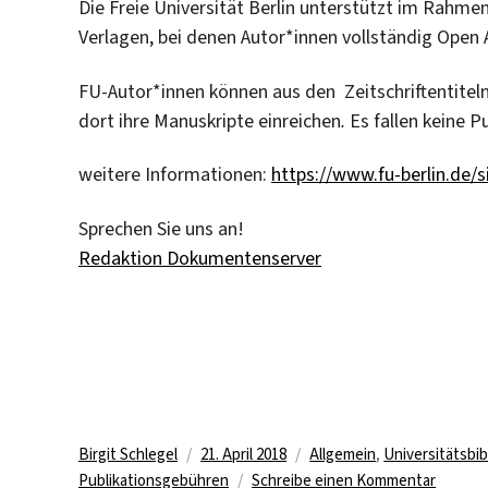
Die Freie Universität Berlin unterstützt im Rahmen
Verlagen, bei denen Autor*innen vollständig Open 
FU-Autor*innen können aus den Zeitschriftentitel
dort ihre Manuskripte einreichen
.
Es fallen keine P
weitere Informationen:
https://www.fu-berlin.de/
Sprechen Sie uns an!
Redaktion Dokumentenserver
Autor
Veröffentlicht
Kategorien
Birgit Schlegel
21. April 2018
Allgemein
,
Universitätsbib
am
zu
Publikationsgebühren
Schreibe einen Kommentar