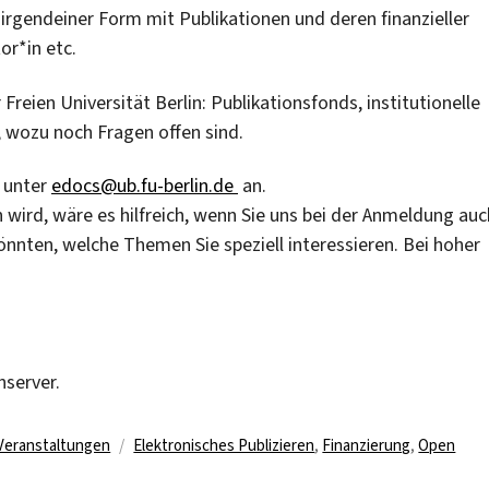
n irgendeiner Form mit Publikationen und deren finanzieller
or*in etc.
eien Universität Berlin: Publikationsfonds, institutionelle
, wozu noch Fragen offen sind.
 unter
edocs@ub.fu-berlin.de
an.
wird, wäre es hilfreich, wenn Sie uns bei der Anmeldung auc
önnten, welche Themen Sie speziell interessieren. Bei hoher
nserver.
Schlagwörter
Veranstaltungen
Elektronisches Publizieren
,
Finanzierung
,
Open