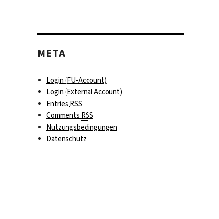
ie
versität
lin
öffentlicht
META
Cs
Login (FU-Account)
Login (External Account)
Entries
RSS
Comments
RSS
Nutzungsbedingungen
Datenschutz