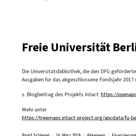
Förder
von
Open-
Access
Publika
in
Freie Universität Berl
Geistes
und
Sozialw
Die Universitätsbibliothek, die den DFG geförderte
Ausgaben für das abgeschlossene Fondsjahr 2017 unt
s. Blogbeitrag des Projekts Intact:
https://openapc
Mehr unter
https://treemaps.intact-project.org/apcdata/fu-b
Autor
Veröffentlicht
Kategorien
Schlagwörte
Birgit Schlegel
16. März 2018
Allgemein
Finanzierun