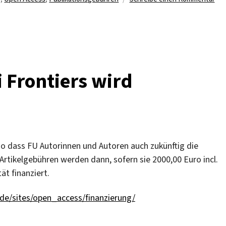
Fre
Uni
Ber
ver
AP
i Frontiers wird
so dass FU Autorinnen und Autoren auch zukünftig die
 Artikelgebühren werden dann, sofern sie 2000,00 Euro incl.
ät finanziert.
.de/sites/open_access/finanzierung/