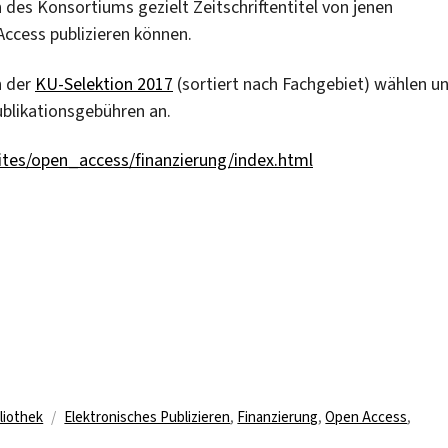
 des Konsortiums gezielt Zeitschriftentitel von jenen
Access publizieren können.
n der
KU-Selektion 2017
(sortiert nach Fachgebiet) wählen u
ublikationsgebühren an.
sites/open_access/finanzierung/index.html
Schlagwörter
liothek
Elektronisches Publizieren
,
Finanzierung
,
Open Access
,