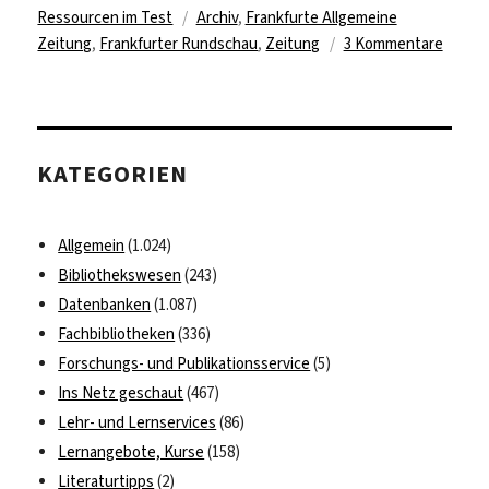
am
Schlagwörter
Ressourcen im Test
Archiv
,
Frankfurte Allgemeine
zu
Zeitung
,
Frankfurter Rundschau
,
Zeitung
3 Kommentare
Testzu
auf
das
Online
KATEGORIEN
Archiv
der
Frankf
Allgemein
(1.024)
Runds
Bibliothekswesen
(243)
Datenbanken
(1.087)
Fachbibliotheken
(336)
Forschungs- und Publikationsservice
(5)
Ins Netz geschaut
(467)
Lehr- und Lernservices
(86)
Lernangebote, Kurse
(158)
Literaturtipps
(2)