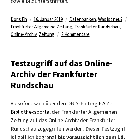
sowie Bildunterschriften.
Autor
Veröffentlicht
Kategorien
Schla
Doris Eh
16. Januar 2019
Datenbanken
,
Was ist neu?
am
Frankfurter Allgemeine Zeitung
,
Frankfurter Rundschau
,
zu
Online-Archiv
,
Zeitung
2 Kommentare
Lizenz
für
das
Testzugriff auf das Online-
Online-
Archiv der Frankfurter
Archiv
der
Rundschau
Frankfurter
Rundschau
Ab sofort kann über den DBIS-Eintrag
F.A.Z.-
Bibliotheksportal
der Frankfurter Allgemeinen
Zeitung auf das Online-Archiv der Frankfurter
Rundschau zugegriffen werden. Dieser Testzugriff
ist zeitlich begrenzt
bis voraussichtlich zum 18.