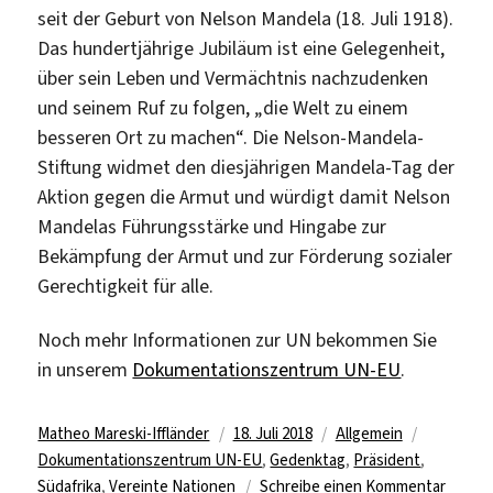
seit der Geburt von Nelson Mandela (18. Juli 1918).
Das hundertjährige Jubiläum ist eine Gelegenheit,
über sein Leben und Vermächtnis nachzudenken
und seinem Ruf zu folgen, „die Welt zu einem
besseren Ort zu machen“. Die Nelson-Mandela-
Stiftung widmet den diesjährigen Mandela-Tag der
Aktion gegen die Armut und würdigt damit Nelson
Mandelas Führungsstärke und Hingabe zur
Bekämpfung der Armut und zur Förderung sozialer
Gerechtigkeit für alle.
Noch mehr Informationen zur UN bekommen Sie
in unserem
Dokumentationszentrum UN-EU
.
Autor
Veröffentlicht
Kategorien
Schlagwö
Matheo Mareski-Iffländer
18. Juli 2018
Allgemein
am
Dokumentationszentrum UN-EU
,
Gedenktag
,
Präsident
,
zu
Südafrika
,
Vereinte Nationen
Schreibe einen Kommentar