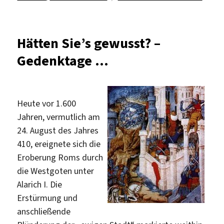
Interna
Nelson
Mandel
Hätten Sie’s gewusst? –
Tag
Gedenktage …
2018
Heute vor 1.600
Jahren, vermutlich am
24. August des Jahres
410, ereignete sich die
Eroberung Roms durch
die Westgoten unter
Alarich I. Die
Erstürmung und
anschließende