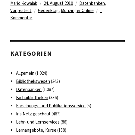
Autor
Veröffentlicht
Kategorien
Mario Kowalak
24. August 2010
Datenbanken
,
Schlagwörter
am
Vorgestellt
Gedenktag
,
Munzinger Online
1
zu
Kommentar
Hätten
Sie’s
gewusst?
–
KATEGORIEN
Gedenktage
…
Allgemein
(1.024)
Bibliothekswesen
(243)
Datenbanken
(1.087)
Fachbibliotheken
(336)
Forschungs- und Publikationsservice
(5)
Ins Netz geschaut
(467)
Lehr- und Lernservices
(86)
Lernangebote, Kurse
(158)