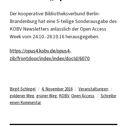
Der kooperative Bibliotheksverbund Berlin-
Brandenburg hat eine 5-teilige Sonderausgabe des
KOBV Newsletters anlässlich der Open Access
Week vom 24.10.-28.10.16 herausgegeben.
https://opus4.kobv.de/opus4-
zib/frontdoor/index/index/docId/6070
Autor
Veröffentlicht
Kategorien
Schlag
Birgit Schlegel
4. November 2016
Veranstaltungen
am
goldener Weg
,
grüner Weg
,
KOBV
,
Open Access
Schreibe
zu
einen Kommentar
KOBV-
Sonderedition
zur