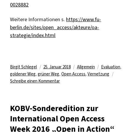
0028882
Weitere Informationen s.
https://www.fu-
berlin.de/sites/open_access/akteure/oa-
strategie/index.html
Autor
Veröffentlicht
Kategorien
Schlagwörter
Birgit Schlegel
25. Januar 2018
Allgemein
Evaluation
,
am
goldener Weg
,
grüner Weg
,
Open Access
,
Vernetzung
zu
Schreibe einen Kommentar
Freie
Universität
Berlin
KOBV-Sonderedition zur
verabschiedet
International Open Access
Open-
Access-
Week 2016 „Open in Action“
Strategie