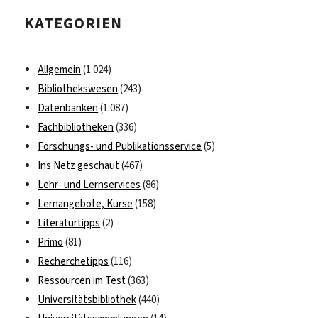
International
KATEGORIEN
Open
Access
Week
Allgemein
(1.024)
2016
Bibliothekswesen
(243)
„Open
Datenbanken
(1.087)
in
Action“
Fachbibliotheken
(336)
Forschungs- und Publikationsservice
(5)
Ins Netz geschaut
(467)
Lehr- und Lernservices
(86)
Lernangebote, Kurse
(158)
Literaturtipps
(2)
Primo
(81)
Recherchetipps
(116)
Ressourcen im Test
(363)
Universitätsbibliothek
(440)