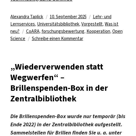
Autor
Veröffentlicht
Kategorien
Alexandra Taplick
10. September 2025
Lehr- und
am
Lernservices
,
Universitätsbibliothek
,
Vorgestellt
,
Was ist
Schlagwörter
neu?
CoARA
,
forschungsbewertung
,
Kooperation
,
Open
zu
Science
Schreibe einen Kommentar
Für
eine
neue
„Wiederverwenden statt
Forschungskultur:
Wegwerfen“ –
Freie
Universität
Brillenspenden-Box in der
tritt
Zentralbibliothek
CoARA
bei
Die Brillenspenden-Box wurde nur temporär (bis
Ende 2022) in der Zentralbibliothek aufgestellt.
Sammelstellen für Brillen finden Sie u. a.
unter