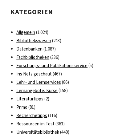
–
KATEGORIEN
Brillenspenden-
Box
in
Allgemein
(1.024)
der
Bibliothekswesen
(243)
Zentralbibliothek
Datenbanken
(1.087)
Fachbibliotheken
(336)
Forschungs- und Publikationsservice
(5)
Ins Netz geschaut
(467)
Lehr- und Lernservices
(86)
Lernangebote, Kurse
(158)
Literaturtipps
(2)
Primo
(81)
Recherchetipps
(116)
Ressourcen im Test
(363)
Universitätsbibliothek
(440)