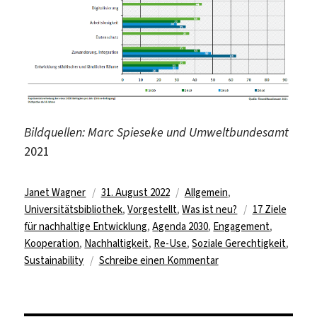
Bildquellen: Marc Spieseke und Umweltbundesamt
2021
Autor
Veröffentlicht
Kategorien
Janet Wagner
31. August 2022
Allgemein
,
am
Schlagwörter
Universitätsbibliothek
,
Vorgestellt
,
Was ist neu?
17 Ziele
für nachhaltige Entwicklung
,
Agenda 2030
,
Engagement
,
Kooperation
,
Nachhaltigkeit
,
Re-Use
,
Soziale Gerechtigkeit
,
zu
Sustainability
Schreibe einen Kommentar
„Wiederverwenden
statt
Wegwerfen“