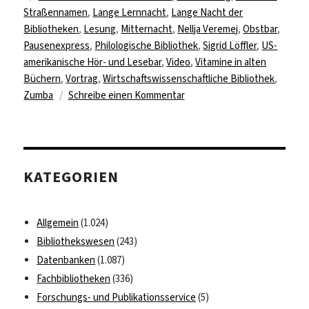
Straßennamen
,
Lange Lernnacht
,
Lange Nacht der
Bibliotheken
,
Lesung
,
Mitternacht
,
Nellja Veremej
,
Obstbar
,
Pausenexpress
,
Philologische Bibliothek
,
Sigrid Löffler
,
US-
amerikanische Hör- und Lesebar
,
Video
,
Vitamine in alten
Büchern
,
Vortrag
,
Wirtschaftswissenschaftliche Bibliothek
,
zu
Zumba
Schreibe einen Kommentar
Schlaflos
in
Dahlem
KATEGORIEN
Allgemein
(1.024)
Bibliothekswesen
(243)
Datenbanken
(1.087)
Fachbibliotheken
(336)
Forschungs- und Publikationsservice
(5)