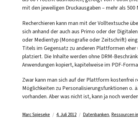
mit den jeweiligen Druckausgaben – mehr als 500
Recherchieren kann man mit der Volltextsuche über 
sich anhand der auch aus Primo oder der Digitale
oder Medientyp (Monografie oder Zeitschrift) eingr
Titels im Gegensatz zu anderen Plattformen eher u
platziert. Die Inhalte werden ohne DRM-Beschränk
Anwendungen kopiert, kapitelweise im PDF-Forma
Zwar kann man sich auf der Plattform kostenfrei re
Möglichkeiten zu Personalisierungsfunktionen o. ä.
vorhanden. Aber was nicht ist, kann ja noch werd
Autor
Veröffentlicht
Kategorien
Marc Spieseke
4. Juli 2012
Datenbanken
,
Ressourcen i
am