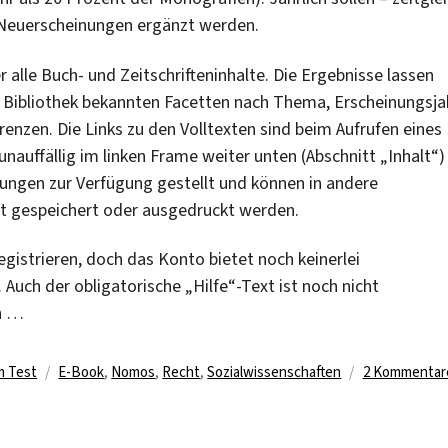
 Neuerscheinungen ergänzt werden.
alle Buch- und Zeitschrifteninhalte. Die Ergebnisse lassen
n Bibliothek bekannten Facetten nach Thema, Erscheinungsja
enzen. Die Links zu den Volltexten sind beim Aufrufen eines
nauffällig im linken Frame weiter unten (Abschnitt „Inhalt“)
ungen zur Verfügung gestellt und können in andere
t gespeichert oder ausgedruckt werden.
gistrieren, doch das Konto bietet noch keinerlei
 Auch der obligatorische „Hilfe“-Text ist noch nicht
en …
Schlagwörter
m Test
E-Book
,
Nomos
,
Recht
,
Sozialwissenschaften
2 Kommentar