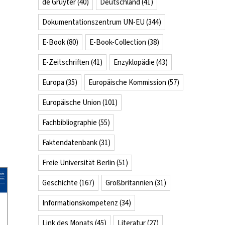
de Gruyter
(40)
Deutschland
(41)
Dokumentationszentrum UN-EU
(344)
E-Book
(80)
E-Book-Collection
(38)
E-Zeitschriften
(41)
Enzyklopädie
(43)
Europa
(35)
Europäische Kommission
(57)
Europäische Union
(101)
Fachbibliographie
(55)
Faktendatenbank
(31)
Freie Universität Berlin
(51)
Geschichte
(167)
Großbritannien
(31)
Informationskompetenz
(34)
Link des Monats
(45)
Literatur
(27)