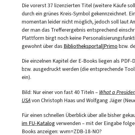
Die vorerst 37 lizenzierten Titel (weitere Käufe s
durch ein grünes Kreis-Symbol gekennzeichnet. Ein
momentan leider nicht möglich, jedoch soll laut A
der man das Trefferergebnis entsprechend einschrä
Plattform birgt noch keine Personalisierungsfunktio
gewohnt über das
Bibliotheksportal|Primo
bzw. d
Die einzelnen Kapitel der E-Books liegen als PDF
bzw. ausgedruckt werden (die entsprechende Tool
ein).
Bild: Nur einer von fast 40 Titeln –
What a Presiden
USA
von Christoph Haas und Wolfgang Jäger (Neue 
Für einen schnellen Überblick über alle bisher gek
im FU-Katalog
verwenden – mit der Eingabe folgen
Books anzeigen: wvm=ZDB-18-NO?