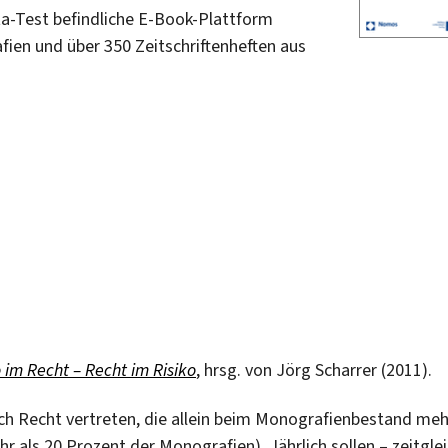
eta-Test befindliche E-Book-Plattform
fien und über 350 Zeitschriftenheften aus
o im Recht – Recht im Risiko
, hrsg. von Jörg Scharrer (2011).
eich Recht vertreten, die allein beim Monografienbestand meh
r als 20 Prozent der Monografien). Jährlich sollen – zeitgle