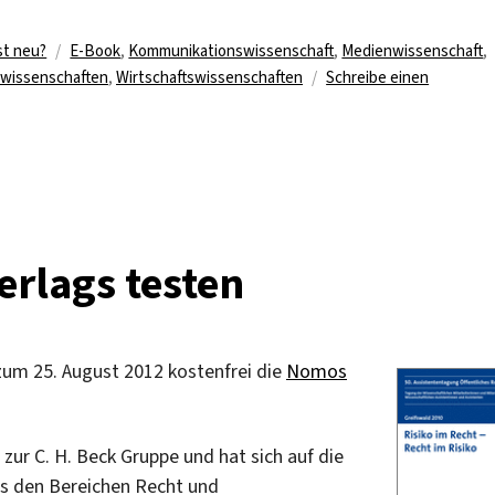
Schlagwörter
st neu?
E-Book
,
Kommunikationswissenschaft
,
Medienwissenschaft
,
lwissenschaften
,
Wirtschaftswissenschaften
Schreibe einen
rlags testen
um 25. August 2012 kostenfrei die
Nomos
ur C. H. Beck Gruppe und hat sich auf die
aus den Bereichen Recht und