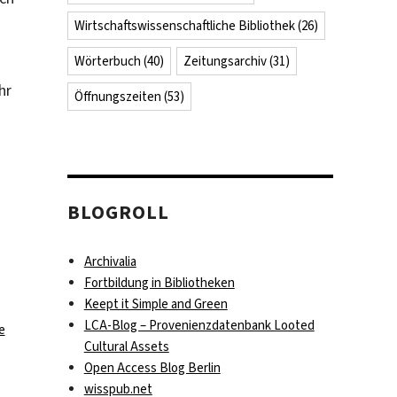
Wirtschaftswissenschaftliche Bibliothek
(26)
Wörterbuch
(40)
Zeitungsarchiv
(31)
hr
Öffnungszeiten
(53)
BLOGROLL
Archivalia
Fortbildung in Bibliotheken
Keept it Simple and Green
LCA-Blog – Provenienzdatenbank Looted
zu
e
Cultural Assets
E-
Open Access Blog Berlin
Books
wisspub.net
des