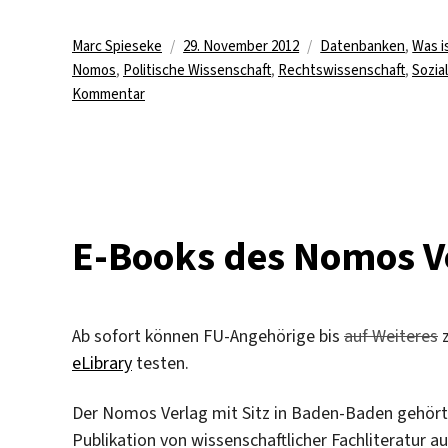
Autor
Veröffentlicht
Kategorien
Marc Spieseke
29. November 2012
Datenbanken
,
Was i
am
Nomos
,
Politische Wissenschaft
,
Rechtswissenschaft
,
Sozia
zu
Kommentar
Erste
E-
Books
der
Nomos
eLibrary
E-Books des Nomos Ve
lizenziert
Ab sofort können FU-Angehörige bis
auf Weiteres
z
eLibrary
testen.
Der Nomos Verlag mit Sitz in Baden-Baden gehört z
Publikation von wissenschaftlicher Fachliteratur 